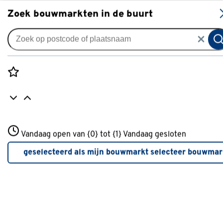
S
Zoek bouwmarkten in de buurt
Alle binnendeuren
Arne & Bodil binnendeur
ABB105 blank glas - extra wit
Rozenstraat 3
afgelakt - glaslat diep zwart
Vandaag open van {0} tot {1}
Vandaag gesloten
3772JH Amersfoort
+31 01234567
0
klantreview
review
geselecteerd als mijn bouwmarkt
selecteer bouwmar
Meer over deze bouwmarkt