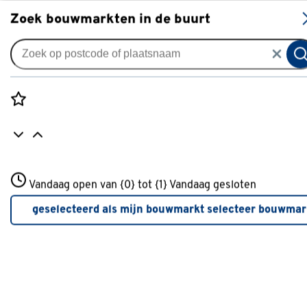
S
Zoek bouwmarkten in de buurt
Alle binnendeuren
Arne & Bodil binnendeur
ABD20 blank glas met matte
Rozenstraat 3
rand - wit afgelakt
Vandaag open van {0} tot {1}
Vandaag gesloten
3772JH Amersfoort
+31 01234567
0
klantreview
review
geselecteerd als mijn bouwmarkt
selecteer bouwmar
Meer over deze bouwmarkt