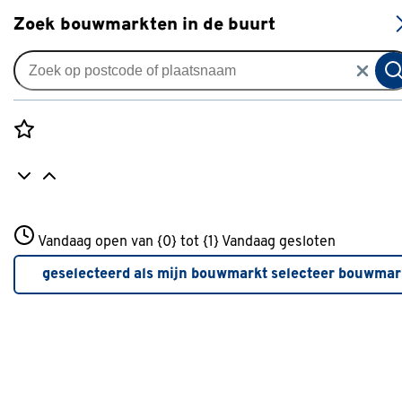
S
Zoek bouwmarkten in de buurt
Alle binnendeuren
Arne & Bodil binnendeur
ABE101 rook glas - extra wit
Rozenstraat 3
afgelakt
Vandaag open van {0} tot {1}
Vandaag gesloten
3772JH Amersfoort
+31 01234567
0
klantreview
review
geselecteerd als mijn bouwmarkt
selecteer bouwmar
Meer over deze bouwmarkt