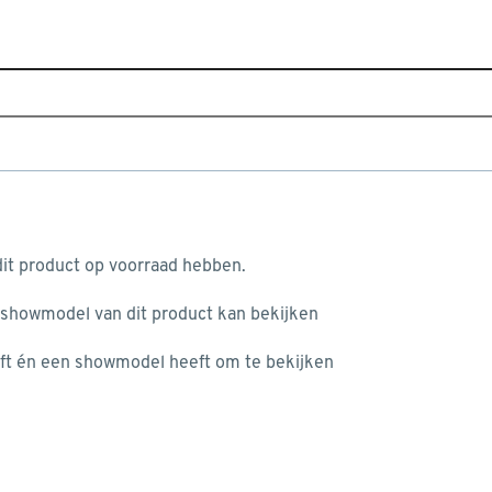
Home
Assortiment
Deuren, ramen & trappen
Binne
eur ABS203 wit afgelakt
aan je winkelwagen
it product op voorraad hebben.
v
 showmodel van dit product kan bekijken
v
ft én een showmodel heeft om te bekijken
2
3
misgegaan...
3
A
het niet mogelijke om meer exemplaren te bestellen.