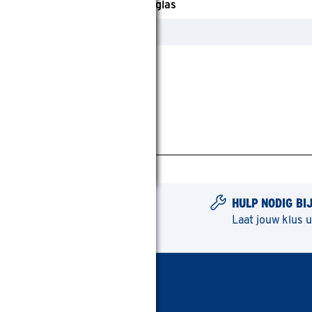
HDF
Vuren
Veiligheidsglas
Hout
HULP NODIG BI
Laat jouw klus 