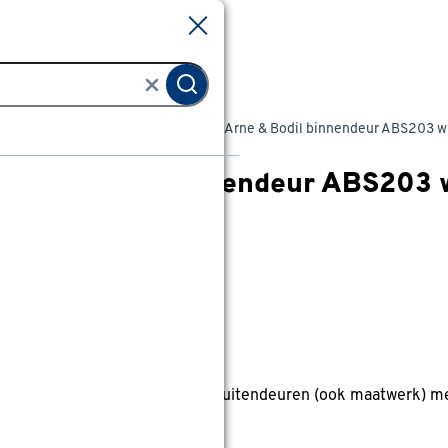
Sluiten
Sluiten
ndeuren
Alle binnendeuren
Arne & Bodil binnendeur ABS203 wi
Arne & Bodil binnendeur ABS203 w
0
klantreview
review
anaf
anaf 345.00
345
.
00
41.50
Met GAMMA Voordeelpas
0% korting
0% korting op alle binnen- en buitendeuren (ook maatwerk) 
anbieding nog
4
dagen geldig