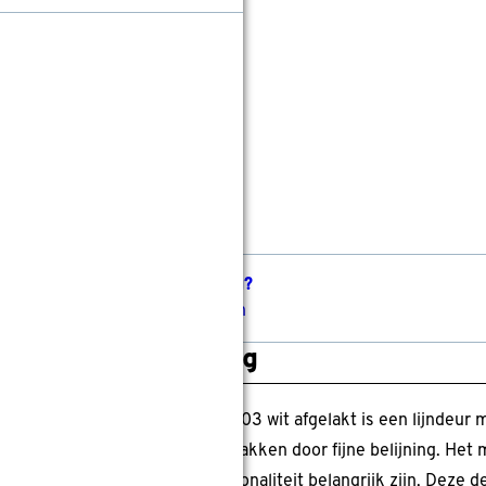
leur:
Extra wit afgelakt
Wit afgelakt
Op maat maken
Levertijd ongeveer 30 werkdagen
Gratis
op maat gemaakt
Gratis
bezorgd in je bouwmarkt
Niet zeker over de afmeting?
Inmeetservice aanvragen
roductomschrijving
Arne & Bodil binnendeur ABS203 wit afgelakt is een lijndeur m
deeld in vier smalle verticale vlakken door fijne belijning. Het
isinterieurs waar rust en functionaliteit belangrijk zijn. Deze