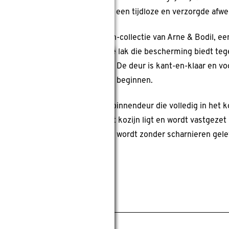
werkkamer waarin je zoekt naar een tijdloze en verzorgde afwe
deur maakt deel uit van de Sign-collectie van Arne & Bodil, e
erlak® gebruikt, een krasvaste lak die bescherming biedt teg
Sluiten
n geen oplosmiddelen verwerkt. De deur is kant-en-klaar en 
at je snel aan de montage kunt beginnen.
hebt de keuze uit een stompe binnendeur die volledig in het k
ek binnendeur die deels op het kozijn ligt en wordt vastgeze
 stompe deur, de opdekvariant wordt zonder scharnieren gele
ertificeerd.