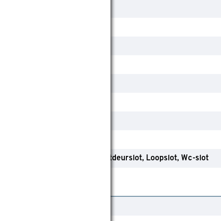
Nee
Nee
Samengesteld
Ja
Ja
Ja
Nee
Ja
Dag- en nachtslot
Kastdeurslot
Loopslot
Wc-slot
Europa