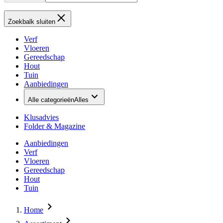
Zoekbalk sluiten
Verf
Vloeren
Gereedschap
Hout
Tuin
Aanbiedingen
Alle categorieën
Alles
Klusadvies
Folder & Magazine
Aanbiedingen
Verf
Vloeren
Gereedschap
Hout
Tuin
Home