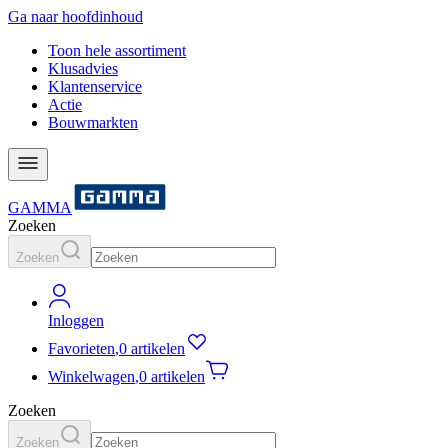
Ga naar hoofdinhoud
Toon hele assortiment
Klusadvies
Klantenservice
Actie
Bouwmarkten
GAMMA
Zoeken
Zoeken
Inloggen
Favorieten
,
0 artikelen
Winkelwagen
,
0 artikelen
Zoeken
Zoeken