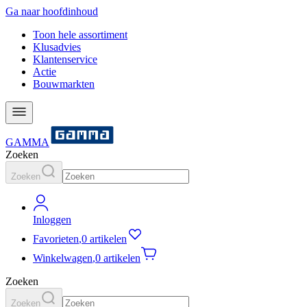
Ga naar hoofdinhoud
Toon hele assortiment
Klusadvies
Klantenservice
Actie
Bouwmarkten
GAMMA
Zoeken
Zoeken
Inloggen
Favorieten
,
0 artikelen
Winkelwagen
,
0 artikelen
Zoeken
Zoeken