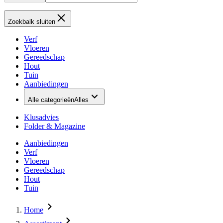
Zoekbalk sluiten
Verf
Vloeren
Gereedschap
Hout
Tuin
Aanbiedingen
Alle categorieën
Alles
Klusadvies
Folder & Magazine
Aanbiedingen
Verf
Vloeren
Gereedschap
Hout
Tuin
Home