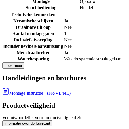
Montage
Opbouw
Soort bediening
Hendel
Technische kenmerken
Keramische schijven
Ja
Draaibare uitloop
Nee
Aantal montagegaten
1
Inclusief afvoerplug
Nee
Inclusief flexibele aansluitslang
Nee
Met straalbreker
Ja
Waterbesparing
Waterbesparende straalregelaar
Lees meer
Handleidingen en brochures
Montage-instructie
- (
FR/VL/NL
)
Productveiligheid
Verantwoordelijk voor productveiligheid zie
informatie over de fabrikant