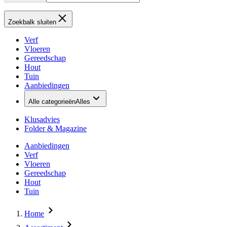
Zoekbalk sluiten
Verf
Vloeren
Gereedschap
Hout
Tuin
Aanbiedingen
Alle categorieën
Alles
Klusadvies
Folder & Magazine
Aanbiedingen
Verf
Vloeren
Gereedschap
Hout
Tuin
Home