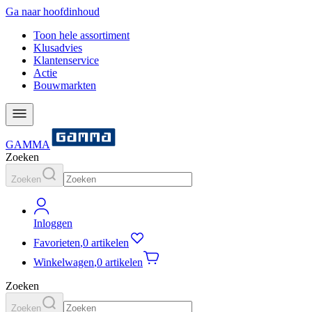
Ga naar hoofdinhoud
Toon hele assortiment
Klusadvies
Klantenservice
Actie
Bouwmarkten
GAMMA
Zoeken
Zoeken
Inloggen
Favorieten
,
0 artikelen
Winkelwagen
,
0 artikelen
Zoeken
Zoeken