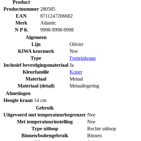
Product
Productnummer
280585
EAN
8711247206682
Merk
Atlantic
N P K
9998-9998-9998
Algemeen
Lijn
Olivier
KIWA keurmerk
Nee
Type
Fonteinkraan
Inclusief bevestigingsmateriaal
Ja
Kleurfamilie
Koper
Materiaal
Metaal
Materiaal (detail)
Metaallegering
Afmetingen
Hoogte kraan
14 cm
Gebruik
Uitgevoerd met temperatuurbegrenzer
Nee
Met temperatuurinstelling
Nee
Type uitloop
Rechte uitloop
Binnen/buitengebruik
Binnen