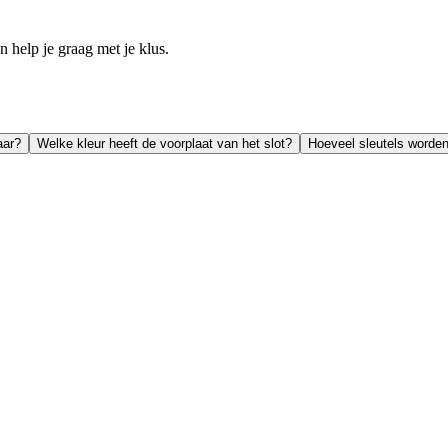
help je graag met je klus.
aar?
Welke kleur heeft de voorplaat van het slot?
Hoeveel sleutels worde