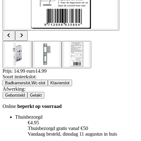
Prijs: 14.99 euro
14
.
99
Soort insteekslot
:
Badkamerslot,Wc-slot
Klavierslot
Afwerking
:
Geborsteld
Gelakt
Online
beperkt op voorraad
Thuisbezorgd
€4.95
Thuisbezorgd gratis vanaf €50
Vandaag besteld, dinsdag 11 augustus in huis