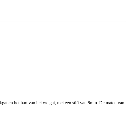
ukgat en het hart van het wc gat, met een stift van 8mm. De maten van