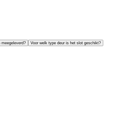
n meegeleverd?
Voor welk type deur is het slot geschikt?