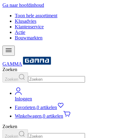
Ga naar hoofdinhoud
Toon hele assortiment
Klusadvies
Klantenservice
Actie
Bouwmarkten
GAMMA
Zoeken
Zoeken
Inloggen
Favorieten
,
0 artikelen
Winkelwagen
,
0 artikelen
Zoeken
Zoeken