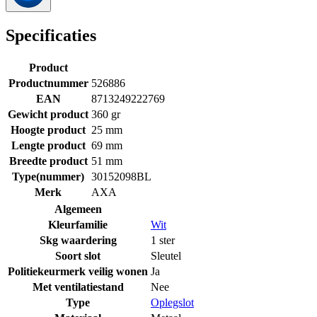
Specificaties
Product
Productnummer
526886
EAN
8713249222769
Gewicht product
360 gr
Hoogte product
25 mm
Lengte product
69 mm
Breedte product
51 mm
Type(nummer)
30152098BL
Merk
AXA
Algemeen
Kleurfamilie
Wit
Skg waardering
1 ster
Soort slot
Sleutel
Politiekeurmerk veilig wonen
Ja
Met ventilatiestand
Nee
Type
Oplegslot