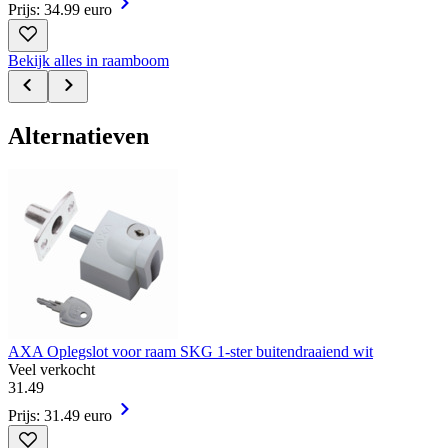
Prijs: 34.99 euro
Bekijk alles in raamboom
Alternatieven
AXA Oplegslot voor raam SKG 1-ster buitendraaiend wit
Veel verkocht
31
.
49
Prijs: 31.49 euro