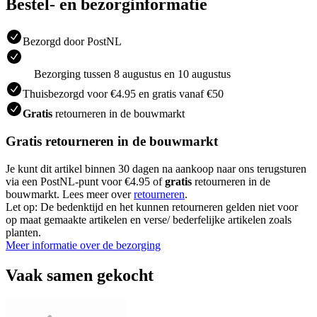
Bestel- en bezorginformatie
Bezorgd door PostNL
Bezorging tussen 8 augustus en 10 augustus
Thuisbezorgd voor €4.95 en gratis vanaf €50
Gratis
retourneren in de bouwmarkt
Gratis retourneren in de bouwmarkt
Je kunt dit artikel binnen 30 dagen na aankoop naar ons terugsturen
via een PostNL-punt voor €4.95 of
gratis
retourneren in de
bouwmarkt. Lees meer over
retourneren
.
Let op: De bedenktijd en het kunnen retourneren gelden niet voor
op maat gemaakte artikelen en verse/ bederfelijke artikelen zoals
planten.
Meer informatie over de bezorging
Vaak samen gekocht