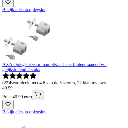
Bekijk alles in oplegslot
AXA Oplegslot voor raam SKG 1-ster buitendraaiend wit
gelijksluitend 2 stuks
(
22
)
Beoordeeld met 4.6 van de 5 sterren, 22 klantreviews
49
.
99
Prijs: 49.99 euro
Bekijk alles in oplegslot