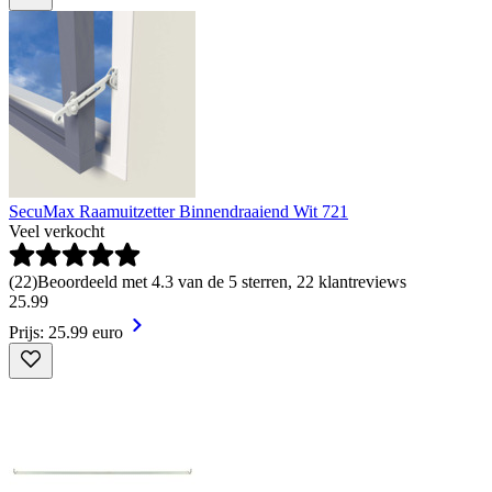
SecuMax Raamuitzetter Binnendraaiend Wit 721
Veel verkocht
(
22
)
Beoordeeld met 4.3 van de 5 sterren, 22 klantreviews
25
.
99
Prijs: 25.99 euro