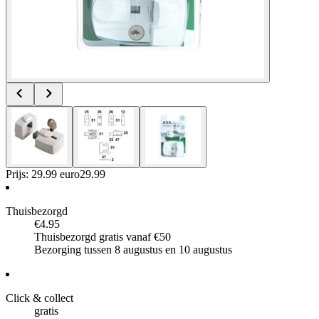
Prijs: 29.99 euro
29
.
99
Thuisbezorgd
€4.95
Thuisbezorgd gratis vanaf €50
Bezorging tussen 8 augustus en 10 augustus
Click & collect
gratis