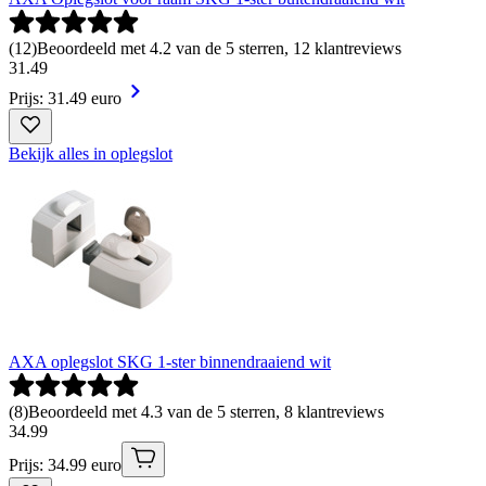
(
12
)
Beoordeeld met 4.2 van de 5 sterren, 12 klantreviews
31
.
49
Prijs: 31.49 euro
Bekijk alles in oplegslot
AXA oplegslot SKG 1-ster binnendraaiend wit
(
8
)
Beoordeeld met 4.3 van de 5 sterren, 8 klantreviews
34
.
99
Prijs: 34.99 euro