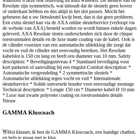
waardoor u deze ook onderling uit kunt wisselen. De sleutels van de
Resolute zijn symmetrisch, wat inhoudt dat de sleutels geen boven
of onderkant hebben en dus altijd in het slot passen. Mocht het
gebeuren dat u uw fietssleutel kwijt bent, dan is dat geen probleem.
Een extra sleutel kan via de AXA online sleutelservice (verloopt via
de website van AXA) besteld worden en wordt binnen enkele dagen
geleverd. AXA Resolute sloten onderscheiden zich door de chique
roestvaststalen details en de luxe matte coating van de kabel. Ook is
de cilinder voorzien van een automatische afdekking die zorgt dat
vocht en vuil de cilinder niet eenvoudig bereiken. Het Resolute
kabelslot is 150 cm lang en heeft een diameter van 10 mm. Safety
description: * Beveiligingsniveau 4 * Standaard beveiliging voor
kort parkeren of aanvulling bij een ringslot Comfort description: *
Automatische vergrendeling * 2 symmetrische sleutels *
Automatische afdekking tegen vocht en vuil * Internationale
sleutelservice * Solide universele houder voor eenvoudige montage
Technical description: * Lengte 150 cm * Diameter kabel Ø 10 mm
* Luxe mat zwarte polyester coating en roestvaststalen details
Nieuw
GAMMA Kluscoach
👋
Hoi klusser, ik ben de GAMMA Kluscoach, een handige chatbot,
en help je graag met je klus.