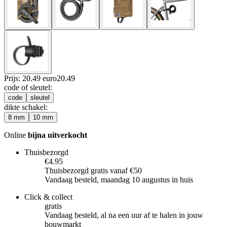
Prijs: 20.49 euro
20
.
49
code of sleutel
:
code
sleutel
dikte schakel
:
8 mm
10 mm
Online
bijna uitverkocht
Thuisbezorgd
€4.95
Thuisbezorgd gratis vanaf €50
Vandaag besteld, maandag 10 augustus in huis
Click & collect
gratis
Vandaag besteld, al na een uur af te halen in jouw
bouwmarkt