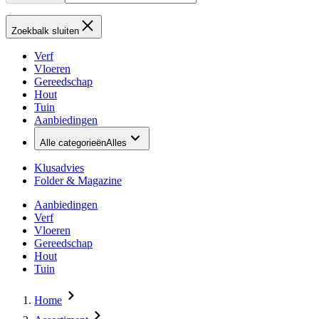
Zoekbalk sluiten
Verf
Vloeren
Gereedschap
Hout
Tuin
Aanbiedingen
Alle categorieën
Alles
Klusadvies
Folder & Magazine
Aanbiedingen
Verf
Vloeren
Gereedschap
Hout
Tuin
Home