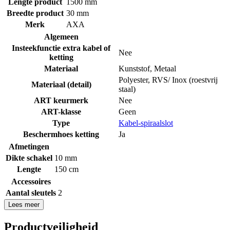
Lengte product
1500 mm
Breedte product
30 mm
Merk
AXA
Algemeen
Insteekfunctie extra kabel of
Nee
ketting
Materiaal
Kunststof
,
Metaal
Polyester
,
RVS/ Inox (roestvrij
Materiaal (detail)
staal)
ART keurmerk
Nee
ART-klasse
Geen
Type
Kabel-spiraalslot
Beschermhoes ketting
Ja
Afmetingen
Dikte schakel
10 mm
Lengte
150 cm
Accessoires
Aantal sleutels
2
Lees meer
Productveiligheid