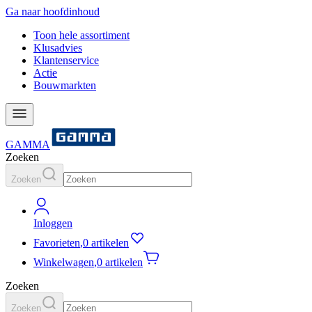
Ga naar hoofdinhoud
Toon hele assortiment
Klusadvies
Klantenservice
Actie
Bouwmarkten
GAMMA
Zoeken
Zoeken
Inloggen
Favorieten
,
0 artikelen
Winkelwagen
,
0 artikelen
Zoeken
Zoeken