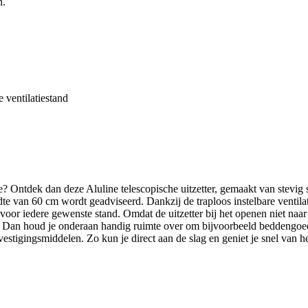
n.
 ventilatiestand
? Ontdek dan deze Aluline telescopische uitzetter, gemaakt van stevig st
te van 60 cm wordt geadviseerd. Dankzij de traploos instelbare ventilati
or iedere gewenste stand. Omdat de uitzetter bij het openen niet naar bi
? Dan houd je onderaan handig ruimte over om bijvoorbeeld beddengoed
estigingsmiddelen. Zo kun je direct aan de slag en geniet je snel van heer