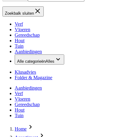
Zoekbalk sluiten
Verf
Vloeren
Gereedschap
Hout
Tuin
Aanbiedingen
Alle categorieën
Alles
Klusadvies
Folder & Magazine
Aanbiedingen
Verf
Vloeren
Gereedschap
Hout
Tuin
Home