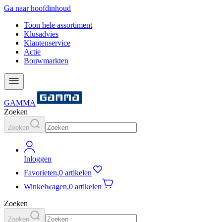
Ga naar hoofdinhoud
Toon hele assortiment
Klusadvies
Klantenservice
Actie
Bouwmarkten
GAMMA
Zoeken
Zoeken
Inloggen
Favorieten
,
0 artikelen
Winkelwagen
,
0 artikelen
Zoeken
Zoeken