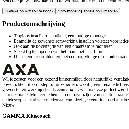
Selecteer jouw bouwmarkt om de voorraad in de winkel te controlere
In welke bouwmarkt te koop?
Showmodel bij andere bouwmarkten
Productomschrijving
Traploos instelbare ventilatie, eenvoudige montage
Eenmalig de gewenste remwerking instellen volstaat voor iedere
Ook aan de bovenzijde van een draairaam te monteren
Steekt bij het openen van het raam niet naar binnen
Uitstekend te combineren met een hor, vitrage of raamdecoratie
Wil je zorgen voor een gezond binnenmilieu door natuurlijke ventilatie
bovenlichten, draai-, klep- of uitzetramen, waarbij een maximale breed
gewenste remwerking slechts eenmalig in, waarna deze perfect werkt vo
raamdecoratie. Monteer je hem aan de bovenzijde van een draairaam
de telescopische uitzetter helemaal compleet geleverd inclusief alle bev
Nieuw
GAMMA Kluscoach