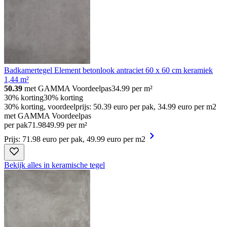
Badkamertegel Element betonlook antraciet 60 x 60 cm keramiek
1,44 m²
50.39
met GAMMA Voordeelpas
34.99
per m²
30% korting
30% korting
30% korting, voordeelprijs: 50.39 euro per pak, 34.99 euro per m2
met GAMMA Voordeelpas
per pak
71
.
98
49.99 per m²
Prijs: 71.98 euro per pak, 49.99 euro per m2
Bekijk alles in keramische tegel