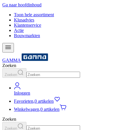
Ga naar hoofdinhoud
Toon hele assortiment
Klusadvies
Klantenservice
Actie
Bouwmarkten
GAMMA
Zoeken
Zoeken
Inloggen
Favorieten
,
0 artikelen
Winkelwagen
,
0 artikelen
Zoeken
Zoeken