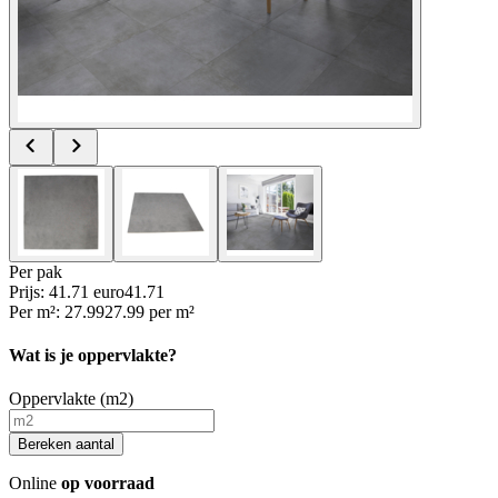
Per
pak
Prijs: 41.71 euro
41
.
71
Per
m²
:
27.99
27.99
per
m²
Wat is je oppervlakte?
Oppervlakte (m2)
Bereken aantal
Online
op voorraad