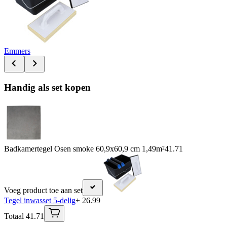
Emmers
Handig als set kopen
Badkamertegel Osen smoke 60,9x60,9 cm 1,49m²
41.71
Voeg product toe aan set
Tegel inwasset 5-delig
+ 26.99
Totaal 41.71