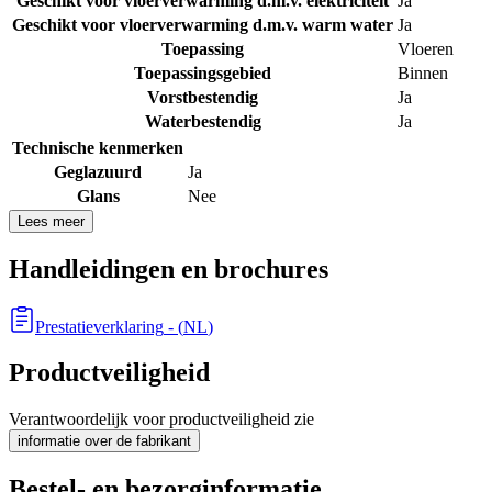
Geschikt voor vloerverwarming d.m.v. elektriciteit
Ja
Geschikt voor vloerverwarming d.m.v. warm water
Ja
Toepassing
Vloeren
Toepassingsgebied
Binnen
Vorstbestendig
Ja
Waterbestendig
Ja
Technische kenmerken
Geglazuurd
Ja
Glans
Nee
Lees meer
Handleidingen en brochures
Prestatieverklaring
- (
NL
)
Productveiligheid
Verantwoordelijk voor productveiligheid zie
informatie over de fabrikant
Bestel- en bezorginformatie