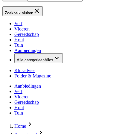
Zoekbalk sluiten
Verf
Vloeren
Gereedschap
Hout
Tuin
Aanbiedingen
Alle categorieën
Alles
Klusadvies
Folder & Magazine
Aanbiedingen
Verf
Vloeren
Gereedschap
Hout
Tuin
Home