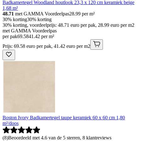
Badkamertegel Woodland houtlook 23,3 x 120 cm keramiek beige
1,68 m²
48.71
met GAMMA Voordeelpas
28.99
per m²
30% korting
30% korting
30% korting, voordeelprijs: 48.71 euro per pak, 28.99 euro per m2
met GAMMA Voordeelpas
per pak
69
.
58
41.42 per m²
Prijs: 69.58 euro per pak, 41.42 euro per m2
Boston Ivory Badkamertegel taupe keramiek 60 x 60 cm 1,80
m²/doos
(
8
)
Beoordeeld met 4.6 van de 5 sterren, 8 klantreviews