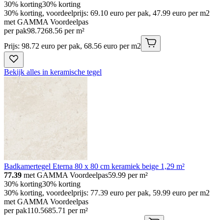
30% korting
30% korting
30% korting, voordeelprijs: 69.10 euro per pak, 47.99 euro per m2
met GAMMA Voordeelpas
per pak
98
.
72
68.56 per m²
Prijs: 98.72 euro per pak, 68.56 euro per m2
Bekijk alles in keramische tegel
Badkamertegel Eterna 80 x 80 cm keramiek beige 1,29 m²
77.39
met GAMMA Voordeelpas
59.99
per m²
30% korting
30% korting
30% korting, voordeelprijs: 77.39 euro per pak, 59.99 euro per m2
met GAMMA Voordeelpas
per pak
110
.
56
85.71 per m²