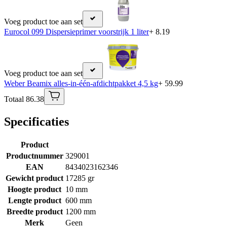
Voeg product toe aan set
Eurocol 099 Dispersieprimer voorstrijk 1 liter
+ 8.19
Voeg product toe aan set
Weber Beamix alles-in-één-afdichtpakket 4,5 kg
+ 59.99
Totaal 86.38
Specificaties
Product
Productnummer
329001
EAN
8434023162346
Gewicht product
17285 gr
Hoogte product
10 mm
Lengte product
600 mm
Breedte product
1200 mm
Merk
Geen