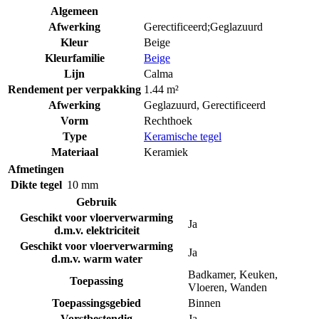
Algemeen
Afwerking
Gerectificeerd;Geglazuurd
Kleur
Beige
Kleurfamilie
Beige
Lijn
Calma
Rendement per verpakking
1.44 m²
Afwerking
Geglazuurd
,
Gerectificeerd
Vorm
Rechthoek
Type
Keramische tegel
Materiaal
Keramiek
Afmetingen
Dikte tegel
10 mm
Gebruik
Geschikt voor vloerverwarming
Ja
d.m.v. elektriciteit
Geschikt voor vloerverwarming
Ja
d.m.v. warm water
Badkamer
,
Keuken
,
Toepassing
Vloeren
,
Wanden
Toepassingsgebied
Binnen
Vorstbestendig
Ja