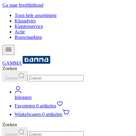
Ga naar hoofdinhoud
Toon hele assortiment
Klusadvies
Klantenservice
Actie
Bouwmarkten
GAMMA
Zoeken
Zoeken
Inloggen
Favorieten
,
0 artikelen
Winkelwagen
,
0 artikelen
Zoeken
Zoeken