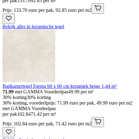
per pak
133
.
70
92.85 per m²
Prijs: 133.70 euro per pak, 92.85 euro per m2
Bekijk alles in keramische tegel
Badkamertegel Eterna 60 x 60 cm keramiek beige 1,44 m²
71.99
met GAMMA Voordeelpas
49.99
per m²
30% korting
30% korting
30% korting, voordeelprijs: 71.99 euro per pak, 49.99 euro per m2
met GAMMA Voordeelpas
per pak
102
.
84
71.42 per m²
Prijs: 102.84 euro per pak, 71.42 euro per m2