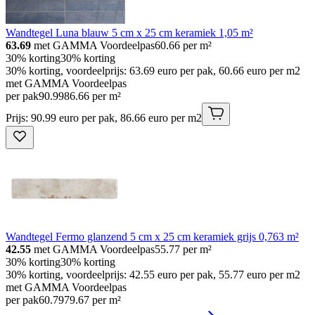
Wandtegel Luna blauw 5 cm x 25 cm keramiek 1,05 m²
63.69
met GAMMA Voordeelpas
60.66
per m²
30% korting
30% korting
30% korting, voordeelprijs: 63.69 euro per pak, 60.66 euro per m2
met GAMMA Voordeelpas
per pak
90
.
99
86.66 per m²
Prijs: 90.99 euro per pak, 86.66 euro per m2
Wandtegel Fermo glanzend 5 cm x 25 cm keramiek grijs 0,763 m²
42.55
met GAMMA Voordeelpas
55.77
per m²
30% korting
30% korting
30% korting, voordeelprijs: 42.55 euro per pak, 55.77 euro per m2
met GAMMA Voordeelpas
per pak
60
.
79
79.67 per m²