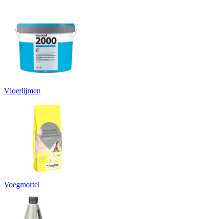
Vloerlijmen
Voegmortel