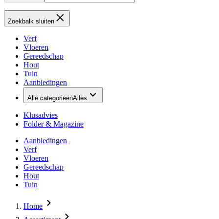
Zoekbalk sluiten
Verf
Vloeren
Gereedschap
Hout
Tuin
Aanbiedingen
Alle categorieën
Alles
Klusadvies
Folder & Magazine
Aanbiedingen
Verf
Vloeren
Gereedschap
Hout
Tuin
Home