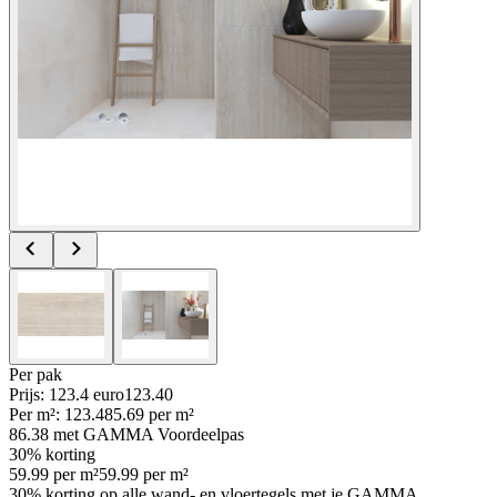
Per
pak
Prijs: 123.4 euro
123
.
40
Per
m²
:
123.4
85.69
per
m²
86.38
met GAMMA Voordeelpas
30% korting
59.99
per
m²
59.99
per
m²
30% korting op alle wand- en vloertegels met je GAMMA