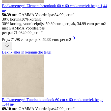
Badkamertegel Element betonlook 60 x 60 cm keramiek beige 1,44
m²
50.39
met GAMMA Voordeelpas
34.99
per m²
30% korting
30% korting
30% korting, voordeelprijs: 50.39 euro per pak, 34.99 euro per m2
met GAMMA Voordeelpas
per pak
71
.
98
49.99 per m²
Prijs: 71.98 euro per pak, 49.99 euro per m2
Bekijk alles in keramische tegel
Badkamertegel Tundra betonlook 60 cm x 60 cm keramiek beige
1,44 m²
69.10
met GAMMA Voordeelpas
47.99
per m²