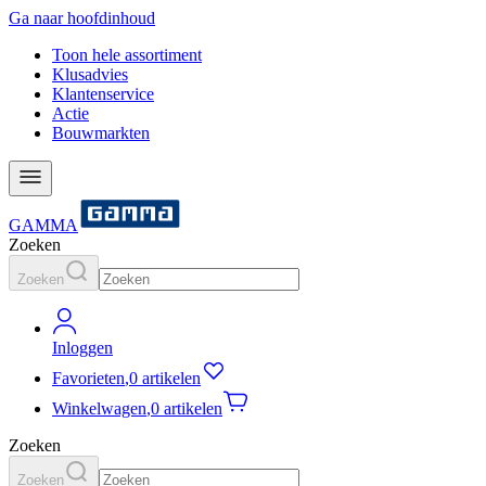
Ga naar hoofdinhoud
Toon hele assortiment
Klusadvies
Klantenservice
Actie
Bouwmarkten
GAMMA
Zoeken
Zoeken
Inloggen
Favorieten
,
0 artikelen
Winkelwagen
,
0 artikelen
Zoeken
Zoeken