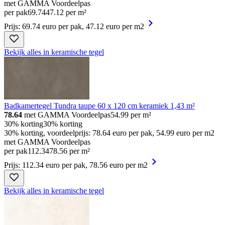
met GAMMA Voordeelpas
per pak
69
.
74
47.12 per m²
Prijs: 69.74 euro per pak, 47.12 euro per m2
Bekijk alles in keramische tegel
Badkamertegel Tundra taupe 60 x 120 cm keramiek 1,43 m²
78.64
met GAMMA Voordeelpas
54.99
per m²
30% korting
30% korting
30% korting, voordeelprijs: 78.64 euro per pak, 54.99 euro per m2
met GAMMA Voordeelpas
per pak
112
.
34
78.56 per m²
Prijs: 112.34 euro per pak, 78.56 euro per m2
Bekijk alles in keramische tegel