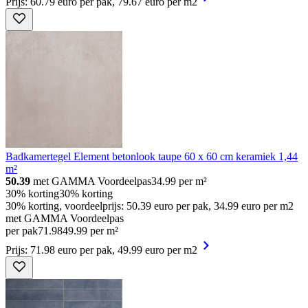
Prijs: 60.79 euro per pak, 79.67 euro per m2
Badkamertegel Element betonlook taupe 60 x 60 cm keramiek 1,44
m²
50.39
met GAMMA Voordeelpas
34.99
per m²
30% korting
30% korting
30% korting, voordeelprijs: 50.39 euro per pak, 34.99 euro per m2
met GAMMA Voordeelpas
per pak
71
.
98
49.99 per m²
Prijs: 71.98 euro per pak, 49.99 euro per m2