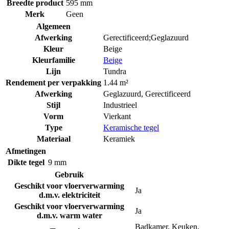
Breedte product
595 mm
Merk
Geen
Algemeen
Afwerking
Gerectificeerd;Geglazuurd
Kleur
Beige
Kleurfamilie
Beige
Lijn
Tundra
Rendement per verpakking
1.44 m²
Afwerking
Geglazuurd
,
Gerectificeerd
Stijl
Industrieel
Vorm
Vierkant
Type
Keramische tegel
Materiaal
Keramiek
Afmetingen
Dikte tegel
9 mm
Gebruik
Geschikt voor vloerverwarming
Ja
d.m.v. elektriciteit
Geschikt voor vloerverwarming
Ja
d.m.v. warm water
Badkamer
,
Keuken
,