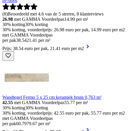
m²/doos
(
8
)
Beoordeeld met 4.6 van de 5 sterren, 8 klantreviews
26.98
met GAMMA Voordeelpas
14.99
per m²
30% korting
30% korting
30% korting, voordeelprijs: 26.98 euro per pak, 14.99 euro per m2
met GAMMA Voordeelpas
per pak
38
.
54
21.41 per m²
Prijs: 38.54 euro per pak, 21.41 euro per m2
Wandtegel Fermo 5 x 25 cm keramiek bruin 0,763 m²
42.55
met GAMMA Voordeelpas
55.77
per m²
30% korting
30% korting
30% korting, voordeelprijs: 42.55 euro per pak, 55.77 euro per m2
met GAMMA Voordeelpas
per pak
60
.
79
79.67 per m²