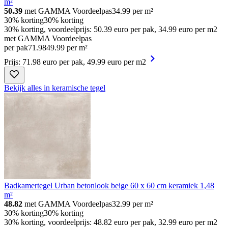
m²
50.39
met GAMMA Voordeelpas
34.99
per m²
30% korting
30% korting
30% korting, voordeelprijs: 50.39 euro per pak, 34.99 euro per m2
met GAMMA Voordeelpas
per pak
71
.
98
49.99 per m²
Prijs: 71.98 euro per pak, 49.99 euro per m2
Bekijk alles in keramische tegel
Badkamertegel Urban betonlook beige 60 x 60 cm keramiek 1,48
m²
48.82
met GAMMA Voordeelpas
32.99
per m²
30% korting
30% korting
30% korting, voordeelprijs: 48.82 euro per pak, 32.99 euro per m2