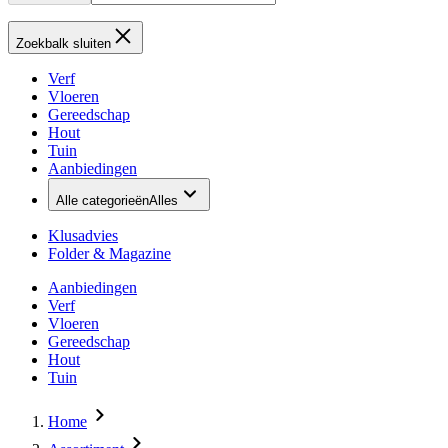
Zoekbalk sluiten
Verf
Vloeren
Gereedschap
Hout
Tuin
Aanbiedingen
Alle categorieën
Alles
Klusadvies
Folder & Magazine
Aanbiedingen
Verf
Vloeren
Gereedschap
Hout
Tuin
Home