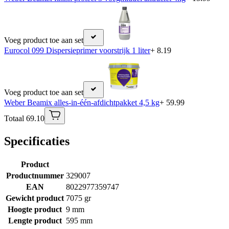
Voeg product toe aan set
Eurocol 099 Dispersieprimer voorstrijk 1 liter
+ 8.19
Voeg product toe aan set
Weber Beamix alles-in-één-afdichtpakket 4,5 kg
+ 59.99
Totaal 69.10
Specificaties
Product
Productnummer
329007
EAN
8022977359747
Gewicht product
7075 gr
Hoogte product
9 mm
Lengte product
595 mm