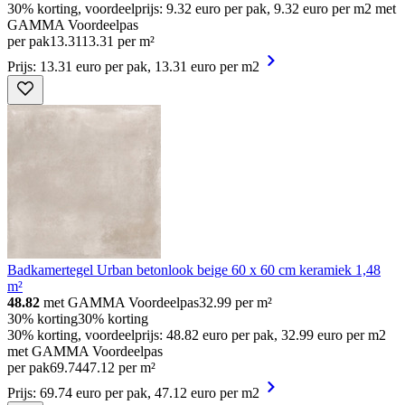
30% korting, voordeelprijs: 9.32 euro per pak, 9.32 euro per m2 met
GAMMA Voordeelpas
per pak
13
.
31
13.31 per m²
Prijs: 13.31 euro per pak, 13.31 euro per m2
Badkamertegel Urban betonlook beige 60 x 60 cm keramiek 1,48
m²
48.82
met GAMMA Voordeelpas
32.99
per m²
30% korting
30% korting
30% korting, voordeelprijs: 48.82 euro per pak, 32.99 euro per m2
met GAMMA Voordeelpas
per pak
69
.
74
47.12 per m²
Prijs: 69.74 euro per pak, 47.12 euro per m2