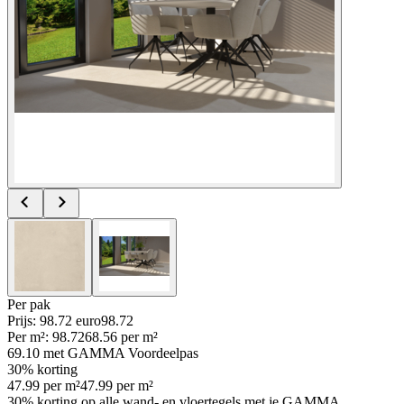
Per
pak
Prijs: 98.72 euro
98
.
72
Per
m²
:
98.72
68.56
per
m²
69.10
met GAMMA Voordeelpas
30% korting
47.99
per
m²
47.99
per
m²
30% korting op alle wand- en vloertegels met je GAMMA