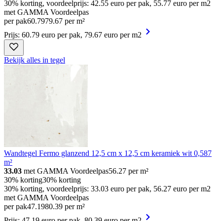
30% korting, voordeelprijs: 42.55 euro per pak, 55.77 euro per m2
met GAMMA Voordeelpas
per pak
60
.
79
79.67 per m²
Prijs: 60.79 euro per pak, 79.67 euro per m2
Bekijk alles in tegel
Wandtegel Fermo glanzend 12,5 cm x 12,5 cm keramiek wit 0,587
m²
33.03
met GAMMA Voordeelpas
56.27
per m²
30% korting
30% korting
30% korting, voordeelprijs: 33.03 euro per pak, 56.27 euro per m2
met GAMMA Voordeelpas
per pak
47
.
19
80.39 per m²
Prijs: 47.19 euro per pak, 80.39 euro per m2