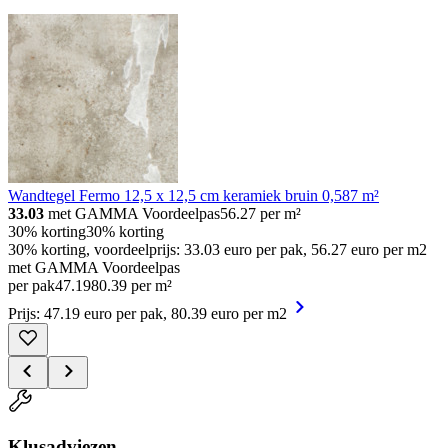
Wandtegel Fermo 12,5 x 12,5 cm keramiek bruin 0,587 m²
33.03
met GAMMA Voordeelpas
56.27
per m²
30% korting
30% korting
30% korting, voordeelprijs: 33.03 euro per pak, 56.27 euro per m2
met GAMMA Voordeelpas
per pak
47
.
19
80.39 per m²
Prijs: 47.19 euro per pak, 80.39 euro per m2
Klusadviezen