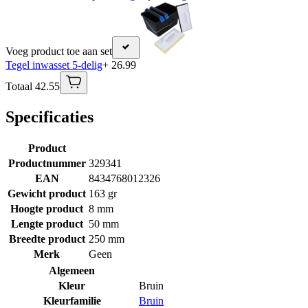
Voeg product toe aan set
Tegel inwasset 5-delig
+ 26.99
Totaal 42.55
Specificaties
Product
Productnummer
329341
EAN
8434768012326
Gewicht product
163 gr
Hoogte product
8 mm
Lengte product
50 mm
Breedte product
250 mm
Merk
Geen
Algemeen
Kleur
Bruin
Kleurfamilie
Bruin