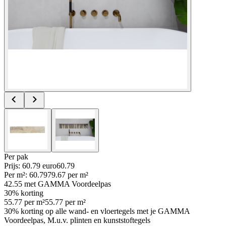
Per
pak
Prijs: 60.79 euro
60
.
79
Per
m²
:
60.79
79.67
per
m²
42.55
met GAMMA Voordeelpas
30% korting
55.77
per
m²
55.77
per
m²
30% korting op alle wand- en vloertegels met je GAMMA
Voordeelpas, M.u.v. plinten en kunststoftegels