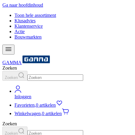
Ga naar hoofdinhoud
Toon hele assortiment
Klusadvies
Klantenservice
Actie
Bouwmarkten
GAMMA
Zoeken
Zoeken
Inloggen
Favorieten
,
0 artikelen
Winkelwagen
,
0 artikelen
Zoeken
Zoeken