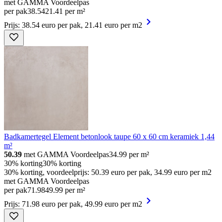
met GAMMA Voordeelpas
per pak
38
.
54
21.41 per m²
Prijs: 38.54 euro per pak, 21.41 euro per m2
Badkamertegel Element betonlook taupe 60 x 60 cm keramiek 1,44
m²
50.39
met GAMMA Voordeelpas
34.99
per m²
30% korting
30% korting
30% korting, voordeelprijs: 50.39 euro per pak, 34.99 euro per m2
met GAMMA Voordeelpas
per pak
71
.
98
49.99 per m²
Prijs: 71.98 euro per pak, 49.99 euro per m2