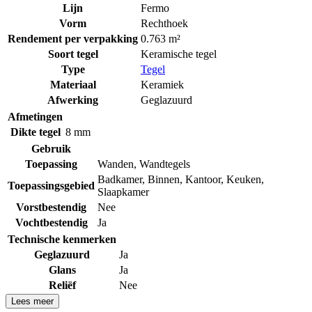
Lijn
Fermo
Vorm
Rechthoek
Rendement per verpakking
0.763 m²
Soort tegel
Keramische tegel
Type
Tegel
Materiaal
Keramiek
Afwerking
Geglazuurd
Afmetingen
Dikte tegel
8 mm
Gebruik
Toepassing
Wanden
,
Wandtegels
Badkamer
,
Binnen
,
Kantoor
,
Keuken
,
Toepassingsgebied
Slaapkamer
Vorstbestendig
Nee
Vochtbestendig
Ja
Technische kenmerken
Geglazuurd
Ja
Glans
Ja
Reliëf
Nee
Lees meer