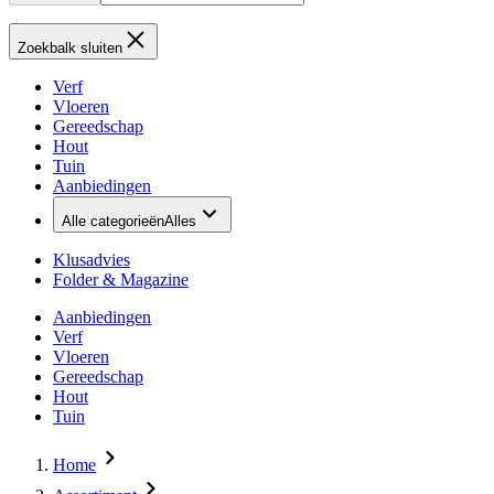
Zoekbalk sluiten
Verf
Vloeren
Gereedschap
Hout
Tuin
Aanbiedingen
Alle categorieën
Alles
Klusadvies
Folder & Magazine
Aanbiedingen
Verf
Vloeren
Gereedschap
Hout
Tuin
Home