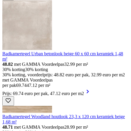
Badkamertegel Urban betonlook beige 60 x 60 cm keramiek 1,48
m²
48.82
met GAMMA Voordeelpas
32.99
per m²
30% korting
30% korting
30% korting, voordeelprijs: 48.82 euro per pak, 32.99 euro per m2
met GAMMA Voordeelpas
per pak
69
.
74
47.12 per m²
Prijs: 69.74 euro per pak, 47.12 euro per m2
Badkamertegel Woodland houtlook 23,3 x 120 cm keramiek beige
1,68 m²
48.71
met GAMMA Voordeelpas
28.99
per m²