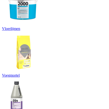
Vloerlijmen
Voegmortel