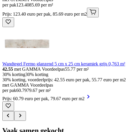
per pak
123
.
40
85.69 per m²
Prijs: 123.40 euro per pak, 85.69 euro per m2
Wandtegel Fermo glanzend 5 cm x 25 cm keramiek grijs 0,763 m²
42.55
met GAMMA Voordeelpas
55.77
per m²
30% korting
30% korting
30% korting, voordeelprijs: 42.55 euro per pak, 55.77 euro per m2
met GAMMA Voordeelpas
per pak
60
.
79
79.67 per m²
Prijs: 60.79 euro per pak, 79.67 euro per m2
Vaak samen gekocht