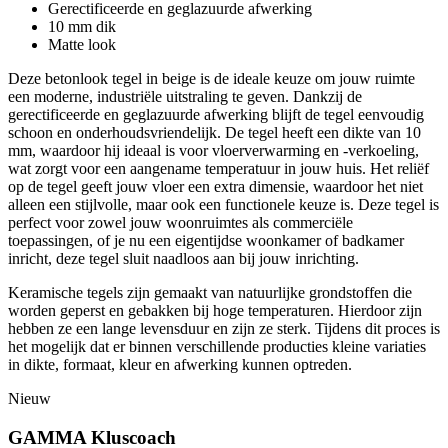
Gerectificeerde en geglazuurde afwerking
10 mm dik
Matte look
Deze betonlook tegel in beige is de ideale keuze om jouw ruimte
een moderne, industriële uitstraling te geven. Dankzij de
gerectificeerde en geglazuurde afwerking blijft de tegel eenvoudig
schoon en onderhoudsvriendelijk. De tegel heeft een dikte van 10
mm, waardoor hij ideaal is voor vloerverwarming en -verkoeling,
wat zorgt voor een aangename temperatuur in jouw huis. Het reliëf
op de tegel geeft jouw vloer een extra dimensie, waardoor het niet
alleen een stijlvolle, maar ook een functionele keuze is. Deze tegel is
perfect voor zowel jouw woonruimtes als commerciële
toepassingen, of je nu een eigentijdse woonkamer of badkamer
inricht, deze tegel sluit naadloos aan bij jouw inrichting.
Keramische tegels zijn gemaakt van natuurlijke grondstoffen die
worden geperst en gebakken bij hoge temperaturen. Hierdoor zijn
hebben ze een lange levensduur en zijn ze sterk. Tijdens dit proces is
het mogelijk dat er binnen verschillende producties kleine variaties
in dikte, formaat, kleur en afwerking kunnen optreden.
Nieuw
GAMMA Kluscoach