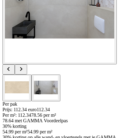
Per
pak
Prijs: 112.34 euro
112
.
34
Per
m²
:
112.34
78.56
per
m²
78.64
met GAMMA Voordeelpas
30% korting
54.99
per
m²
54.99
per
m²
30% korting op alle wand- en vloertegels met je GAMMA