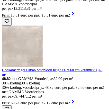
GAMMA Voordeelpas
per pak
13
.
31
13.31 per m²
Prijs: 13.31 euro per pak, 13.31 euro per m2
Badkamertegel Urban betonlook beige 60 x 60 cm keramiek 1,48
m²
48.82
met GAMMA Voordeelpas
32.99
per m²
30% korting
30% korting
30% korting, voordeelprijs: 48.82 euro per pak, 32.99 euro per m2
met GAMMA Voordeelpas
per pak
69
.
74
47.12 per m²
Prijs: 69.74 euro per pak, 47.12 euro per m2