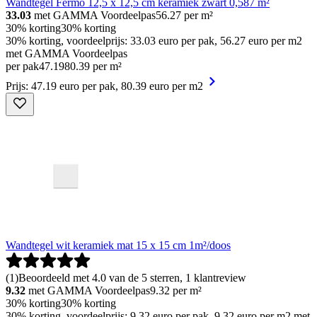
Wandtegel Fermo 12,5 x 12,5 cm keramiek zwart 0,587 m²
33.03
met GAMMA Voordeelpas
56.27
per m²
30% korting
30% korting
30% korting, voordeelprijs: 33.03 euro per pak, 56.27 euro per m2
met GAMMA Voordeelpas
per pak
47
.
19
80.39 per m²
Prijs: 47.19 euro per pak, 80.39 euro per m2
Wandtegel wit keramiek mat 15 x 15 cm 1m²/doos
(
1
)
Beoordeeld met 4.0 van de 5 sterren, 1 klantreview
9.32
met GAMMA Voordeelpas
9.32
per m²
30% korting
30% korting
30% korting, voordeelprijs: 9.32 euro per pak, 9.32 euro per m2 met