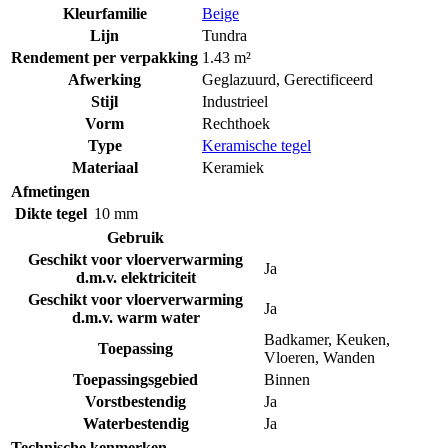
Kleurfamilie
Beige
Lijn
Tundra
Rendement per verpakking
1.43 m²
Afwerking
Geglazuurd
,
Gerectificeerd
Stijl
Industrieel
Vorm
Rechthoek
Type
Keramische tegel
Materiaal
Keramiek
Afmetingen
Dikte tegel
10 mm
Gebruik
Geschikt voor vloerverwarming
Ja
d.m.v. elektriciteit
Geschikt voor vloerverwarming
Ja
d.m.v. warm water
Badkamer
,
Keuken
,
Toepassing
Vloeren
,
Wanden
Toepassingsgebied
Binnen
Vorstbestendig
Ja
Waterbestendig
Ja
Technische kenmerken