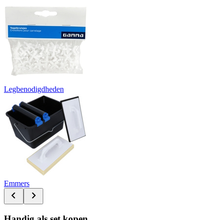
Legbenodigdheden
Emmers
Handig als set kopen