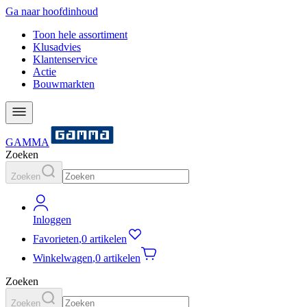
Ga naar hoofdinhoud
Toon hele assortiment
Klusadvies
Klantenservice
Actie
Bouwmarkten
GAMMA
Zoeken
Zoeken
Inloggen
Favorieten
,
0 artikelen
Winkelwagen
,
0 artikelen
Zoeken
Zoeken