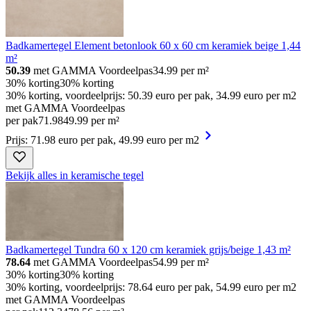
Badkamertegel Element betonlook 60 x 60 cm keramiek beige 1,44
m²
50.39
met GAMMA Voordeelpas
34.99
per m²
30% korting
30% korting
30% korting, voordeelprijs: 50.39 euro per pak, 34.99 euro per m2
met GAMMA Voordeelpas
per pak
71
.
98
49.99 per m²
Prijs: 71.98 euro per pak, 49.99 euro per m2
Bekijk alles in keramische tegel
Badkamertegel Tundra 60 x 120 cm keramiek grijs/beige 1,43 m²
78.64
met GAMMA Voordeelpas
54.99
per m²
30% korting
30% korting
30% korting, voordeelprijs: 78.64 euro per pak, 54.99 euro per m2
met GAMMA Voordeelpas