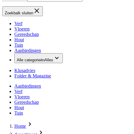
Zoekbalk sluiten
Verf
Vloeren
Gereedschap
Hout
Tuin
Aanbiedingen
Alle categorieën
Alles
Klusadvies
Folder & Magazine
Aanbiedingen
Verf
Vloeren
Gereedschap
Hout
Tuin
Home