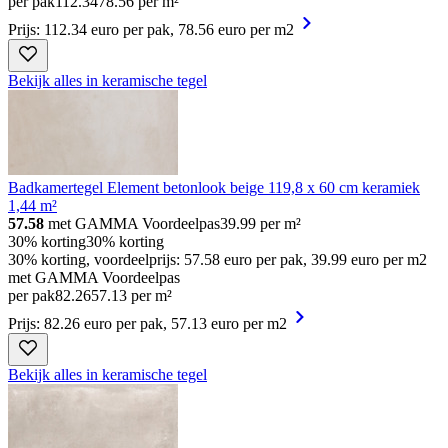
per pak
112
.
34
78.56 per m²
Prijs: 112.34 euro per pak, 78.56 euro per m2
Bekijk alles in keramische tegel
Badkamertegel Element betonlook beige 119,8 x 60 cm keramiek
1,44 m²
57.58
met GAMMA Voordeelpas
39.99
per m²
30% korting
30% korting
30% korting, voordeelprijs: 57.58 euro per pak, 39.99 euro per m2
met GAMMA Voordeelpas
per pak
82
.
26
57.13 per m²
Prijs: 82.26 euro per pak, 57.13 euro per m2
Bekijk alles in keramische tegel