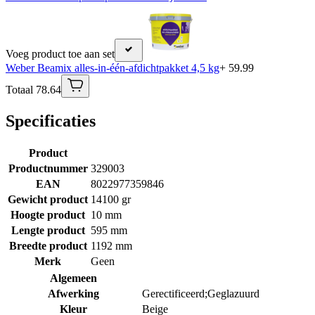
Voeg product toe aan set
Weber Beamix alles-in-één-afdichtpakket 4,5 kg
+ 59.99
Totaal 78.64
Specificaties
Product
Productnummer
329003
EAN
8022977359846
Gewicht product
14100 gr
Hoogte product
10 mm
Lengte product
595 mm
Breedte product
1192 mm
Merk
Geen
Algemeen
Afwerking
Gerectificeerd;Geglazuurd
Kleur
Beige