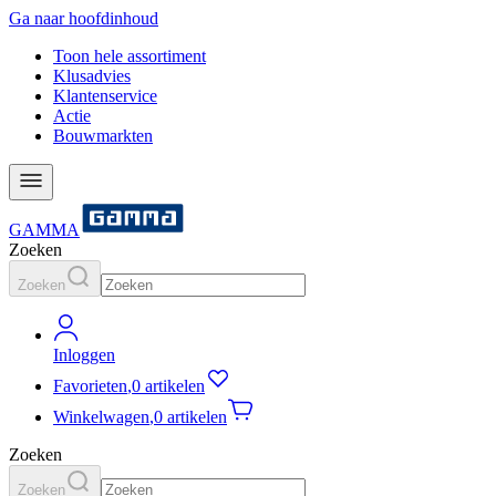
Ga naar hoofdinhoud
Toon hele assortiment
Klusadvies
Klantenservice
Actie
Bouwmarkten
GAMMA
Zoeken
Zoeken
Inloggen
Favorieten
,
0 artikelen
Winkelwagen
,
0 artikelen
Zoeken
Zoeken