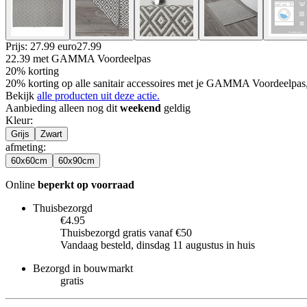
Prijs: 27.99 euro
27
.
99
22.39
met GAMMA Voordeelpas
20% korting
20% korting op alle sanitair accessoires met je GAMMA Voordeelpas
Bekijk
alle producten uit deze actie.
Aanbieding alleen nog dit
weekend
geldig
Kleur
:
Grijs
Zwart
afmeting
:
60x60cm
60x90cm
Online
beperkt op voorraad
Thuisbezorgd
€4.95
Thuisbezorgd gratis vanaf €50
Vandaag besteld, dinsdag 11 augustus in huis
Bezorgd in bouwmarkt
gratis