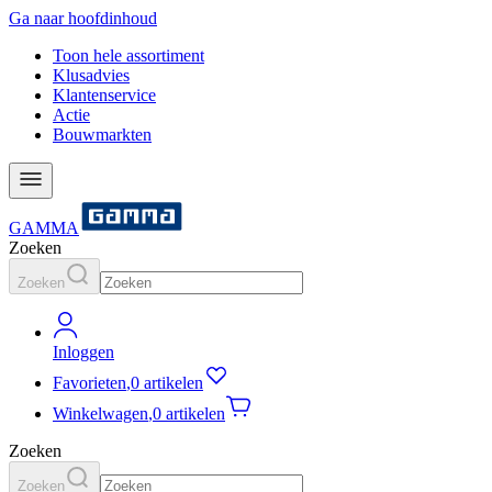
Ga naar hoofdinhoud
Toon hele assortiment
Klusadvies
Klantenservice
Actie
Bouwmarkten
GAMMA
Zoeken
Zoeken
Inloggen
Favorieten
,
0 artikelen
Winkelwagen
,
0 artikelen
Zoeken
Zoeken