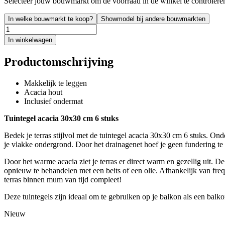
Selecteer jouw bouwmarkt om de voorraad in de winkel te controlere
In welke bouwmarkt te koop?
Showmodel bij andere bouwmarkten
In winkelwagen
Productomschrijving
Makkelijk te leggen
Acacia hout
Inclusief ondermat
Tuintegel acacia 30x30 cm 6 stuks
Bedek je terras stijlvol met de tuintegel acacia 30x30 cm 6 stuks. On
je vlakke ondergrond. Door het drainagenet hoef je geen fundering te
Door het warme acacia ziet je terras er direct warm en gezellig uit. D
opnieuw te behandelen met een beits of een olie. Afhankelijk van fre
terras binnen mum van tijd compleet!
Deze tuintegels zijn ideaal om te gebruiken op je balkon als een balk
Nieuw