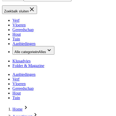
Zoekbalk sluiten
Verf
Vloeren
Gereedschap
Hout
Tuin
Aanbiedingen
Alle categorieën
Alles
Klusadvies
Folder & Magazine
Aanbiedingen
Verf
Vloeren
Gereedschap
Hout
Tuin
Home