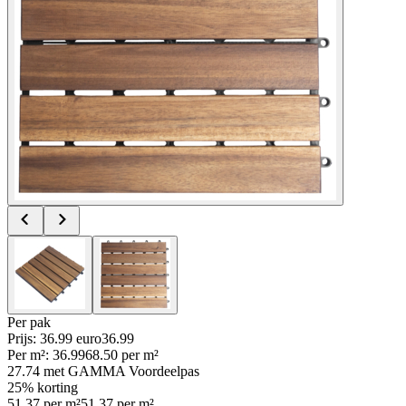
Per
pak
Prijs: 36.99 euro
36
.
99
Per
m²
:
36.99
68.50
per
m²
27.74
met GAMMA Voordeelpas
25% korting
51.37
per
m²
51.37
per
m²