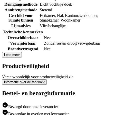
Reinigingsmethode
Licht vochtige doek
Aanbrengmethode
Stotend
Geschikt voor
Eetkamer
,
Hal
,
Kantoor/werkkamer
,
ruimte binnen
Slaapkamer
,
Woonkamer
Lijmadvies
Vliesbehanglijm
Technische kenmerken
Overschilderbaar
Nee
Verwijderbaar
Zonder resten droog verwijderbaar
Brandvertragend
Nee
Lees meer
Productveiligheid
Verantwoordelijk voor productveiligheid zie
informatie over de fabrikant
Bestel- en bezorginformatie
Bezorgd door onze leverancier
Bezorgdag in overleg met leverancier