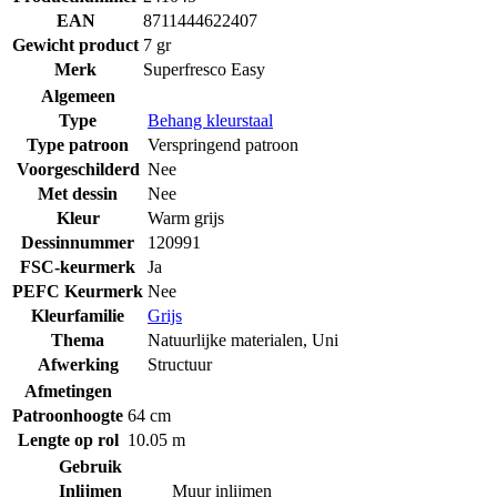
EAN
8711444622407
Gewicht product
7 gr
Merk
Superfresco Easy
Algemeen
Type
Behang kleurstaal
Type patroon
Verspringend patroon
Voorgeschilderd
Nee
Met dessin
Nee
Kleur
Warm grijs
Dessinnummer
120991
FSC-keurmerk
Ja
PEFC Keurmerk
Nee
Kleurfamilie
Grijs
Thema
Natuurlijke materialen
,
Uni
Afwerking
Structuur
Afmetingen
Patroonhoogte
64 cm
Lengte op rol
10.05 m
Gebruik
Inlijmen
Muur inlijmen