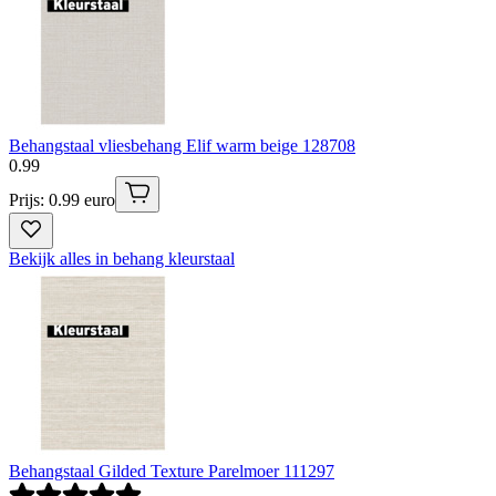
Behangstaal vliesbehang Elif warm beige 128708
0
.
99
Prijs: 0.99 euro
Bekijk alles in behang kleurstaal
Behangstaal Gilded Texture Parelmoer 111297