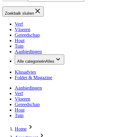
Zoekbalk sluiten
Verf
Vloeren
Gereedschap
Hout
Tuin
Aanbiedingen
Alle categorieën
Alles
Klusadvies
Folder & Magazine
Aanbiedingen
Verf
Vloeren
Gereedschap
Hout
Tuin
Home