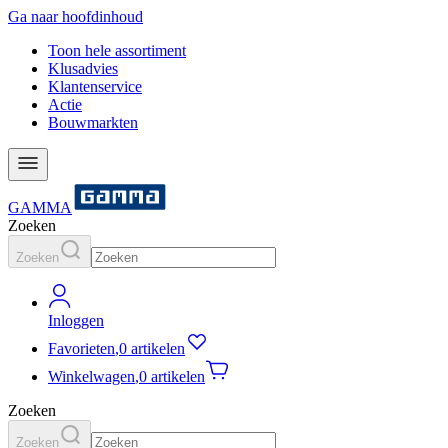
Ga naar hoofdinhoud
Toon hele assortiment
Klusadvies
Klantenservice
Actie
Bouwmarkten
GAMMA
Zoeken
Zoeken
Inloggen
Favorieten
,
0 artikelen
Winkelwagen
,
0 artikelen
Zoeken
Zoeken