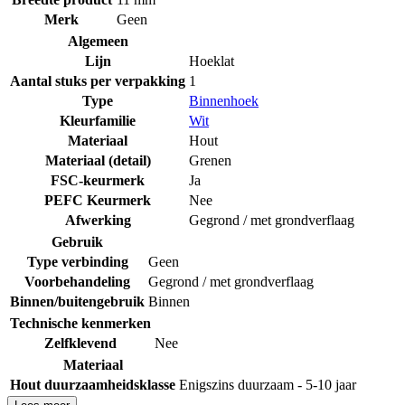
Merk
Geen
Algemeen
Lijn
Hoeklat
Aantal stuks per verpakking
1
Type
Binnenhoek
Kleurfamilie
Wit
Materiaal
Hout
Materiaal (detail)
Grenen
FSC-keurmerk
Ja
PEFC Keurmerk
Nee
Afwerking
Gegrond / met grondverflaag
Gebruik
Type verbinding
Geen
Voorbehandeling
Gegrond / met grondverflaag
Binnen/buitengebruik
Binnen
Technische kenmerken
Zelfklevend
Nee
Materiaal
Hout duurzaamheidsklasse
Enigszins duurzaam - 5-10 jaar