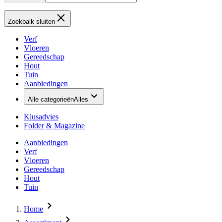
Zoekbalk sluiten
Verf
Vloeren
Gereedschap
Hout
Tuin
Aanbiedingen
Alle categorieën
Alles
Klusadvies
Folder & Magazine
Aanbiedingen
Verf
Vloeren
Gereedschap
Hout
Tuin
Home