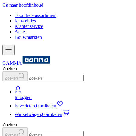
Ga naar hoofdinhoud
Toon hele assortiment
Klusadvies
Klantenservice
Actie
Bouwmarkten
GAMMA
Zoeken
Zoeken
Inloggen
Favorieten
,
0 artikelen
Winkelwagen
,
0 artikelen
Zoeken
Zoeken