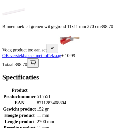
Binnenhoek lat grenen wit gegrond 11x11 mm 270 cm
398.70
Voeg product toe aan set
OK verstekbakset met toffelzaag
+ 10.99
Totaal 398.70
Specificaties
Product
Productnummer
515551
EAN
8711283408804
Gewicht product
152 gr
Hoogte product
11 mm
Lengte product
2700 mm
Breedte product
11 mm