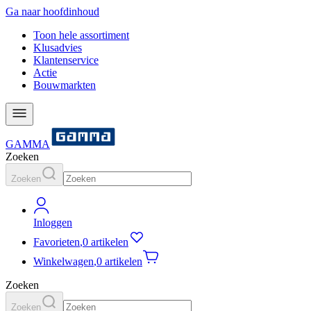
Ga naar hoofdinhoud
Toon hele assortiment
Klusadvies
Klantenservice
Actie
Bouwmarkten
GAMMA
Zoeken
Zoeken
Inloggen
Favorieten
,
0 artikelen
Winkelwagen
,
0 artikelen
Zoeken
Zoeken