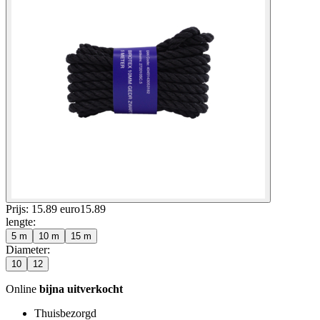
Prijs: 15.89 euro
15
.
89
lengte
:
5 m
10 m
15 m
Diameter
:
10
12
Online
bijna uitverkocht
Thuisbezorgd