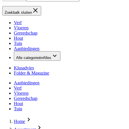
Zoekbalk sluiten
Verf
Vloeren
Gereedschap
Hout
Tuin
Aanbiedingen
Alle categorieën
Alles
Klusadvies
Folder & Magazine
Aanbiedingen
Verf
Vloeren
Gereedschap
Hout
Tuin
Home