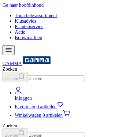
Ga naar hoofdinhoud
Toon hele assortiment
Klusadvies
Klantenservice
Actie
Bouwmarkten
GAMMA
Zoeken
Zoeken
Inloggen
Favorieten
,
0 artikelen
Winkelwagen
,
0 artikelen
Zoeken
Zoeken