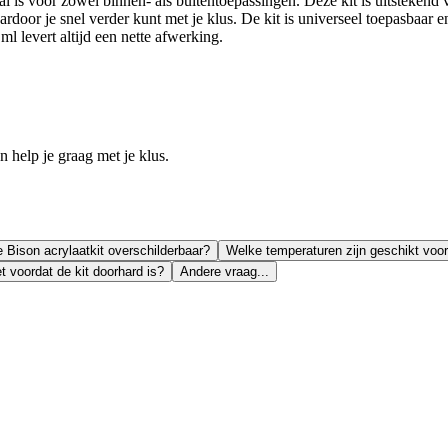
al is voor zowel binnen- als buitentoepassingen. Deze kit is uitstekend
waardoor je snel verder kunt met je klus. De kit is universeel toepasbaar
 levert altijd een nette afwerking.
help je graag met je klus.
e Bison acrylaatkit overschilderbaar?
Welke temperaturen zijn geschikt voor
t voordat de kit doorhard is?
Andere vraag...