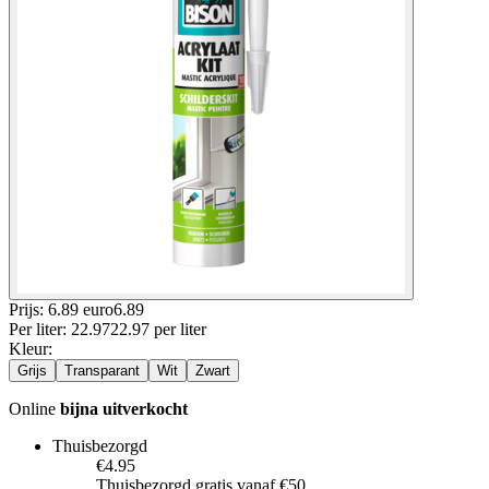
Prijs: 6.89 euro
6
.
89
Per
liter
:
22.97
22.97
per
liter
Kleur
:
Grijs
Transparant
Wit
Zwart
Online
bijna uitverkocht
Thuisbezorgd
€4.95
Thuisbezorgd gratis vanaf €50