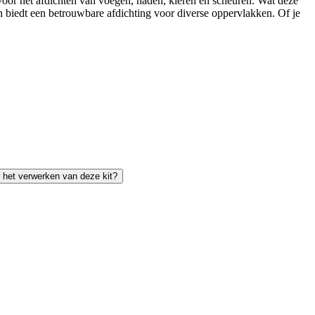
 voor het afdichten van voegen, naden, kieren en scheuren. Wat deze
 en biedt een betrouwbare afdichting voor diverse oppervlakken. Of je
 het verwerken van deze kit?