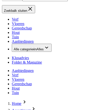
Zoekbalk sluiten
Verf
Vloeren
Gereedschap
Hout
Tuin
Aanbiedingen
Alle categorieën
Alles
Klusadvies
Folder & Magazine
Aanbiedingen
Verf
Vloeren
Gereedschap
Hout
Tuin
Home