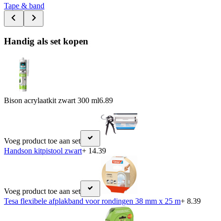
Tape & band
Handig als set kopen
Bison acrylaatkit zwart 300 ml
6.89
Voeg product toe aan set
Handson kitpistool zwart
+ 14.39
Voeg product toe aan set
Tesa flexibele afplakband voor rondingen 38 mm x 25 m
+ 8.39