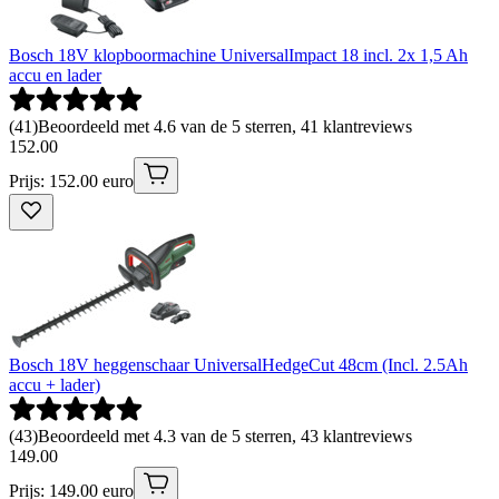
Bosch 18V klopboormachine UniversalImpact 18 incl. 2x 1,5 Ah
accu en lader
(
41
)
Beoordeeld met 4.6 van de 5 sterren, 41 klantreviews
152
.
00
Prijs: 152.00 euro
Bosch 18V heggenschaar UniversalHedgeCut 48cm (Incl. 2.5Ah
accu + lader)
(
43
)
Beoordeeld met 4.3 van de 5 sterren, 43 klantreviews
149
.
00
Prijs: 149.00 euro