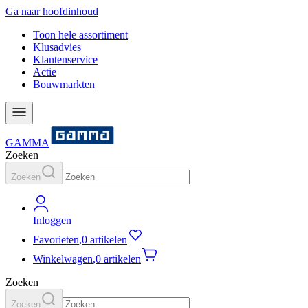
Ga naar hoofdinhoud
Toon hele assortiment
Klusadvies
Klantenservice
Actie
Bouwmarkten
GAMMA
Zoeken
Zoeken
Inloggen
Favorieten
,
0 artikelen
Winkelwagen
,
0 artikelen
Zoeken
Zoeken