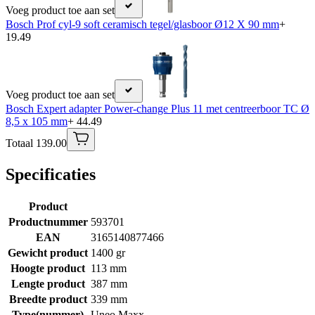
Voeg product toe aan set
Bosch Prof cyl-9 soft ceramisch tegel/glasboor Ø12 X 90 mm
+
19.49
Voeg product toe aan set
Bosch Expert adapter Power-change Plus 11 met centreerboor TC Ø
8,5 x 105 mm
+ 44.49
Totaal 139.00
Specificaties
Product
Productnummer
593701
EAN
3165140877466
Gewicht product
1400 gr
Hoogte product
113 mm
Lengte product
387 mm
Breedte product
339 mm
Type(nummer)
Uneo Maxx