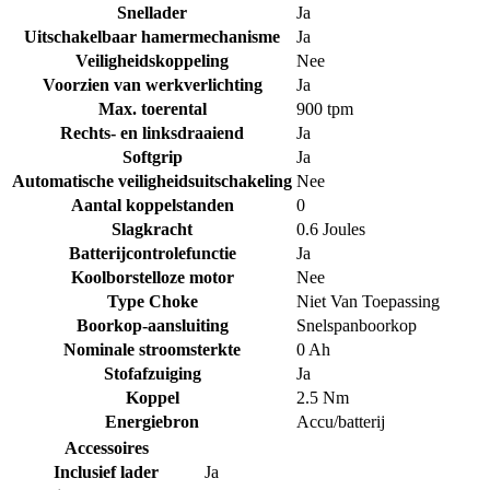
Snellader
Ja
Uitschakelbaar hamermechanisme
Ja
Veiligheidskoppeling
Nee
Voorzien van werkverlichting
Ja
Max. toerental
900 tpm
Rechts- en linksdraaiend
Ja
Softgrip
Ja
Automatische veiligheidsuitschakeling
Nee
Aantal koppelstanden
0
Slagkracht
0.6 Joules
Batterijcontrolefunctie
Ja
Koolborstelloze motor
Nee
Type Choke
Niet Van Toepassing
Boorkop-aansluiting
Snelspanboorkop
Nominale stroomsterkte
0 Ah
Stofafzuiging
Ja
Koppel
2.5 Nm
Energiebron
Accu/batterij
Accessoires
Inclusief lader
Ja