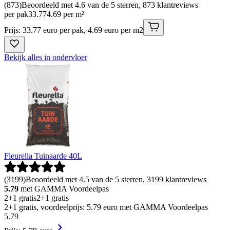
(
873
)
Beoordeeld met 4.6 van de 5 sterren, 873 klantreviews
per pak
33
.
77
4.69 per m²
Prijs: 33.77 euro per pak, 4.69 euro per m2
Bekijk alles in ondervloer
Fleurella Tuinaarde 40L
(
3199
)
Beoordeeld met 4.5 van de 5 sterren, 3199 klantreviews
5.79
met GAMMA Voordeelpas
2+1 gratis
2+1 gratis
2+1 gratis, voordeelprijs: 5.79 euro met GAMMA Voordeelpas
5
.
79