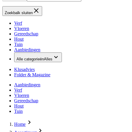
Zoekbalk sluiten
Verf
Vloeren
Gereedschap
Hout
Tuin
Aanbiedingen
Alle categorieën
Alles
Klusadvies
Folder & Magazine
Aanbiedingen
Verf
Vloeren
Gereedschap
Hout
Tuin
Home