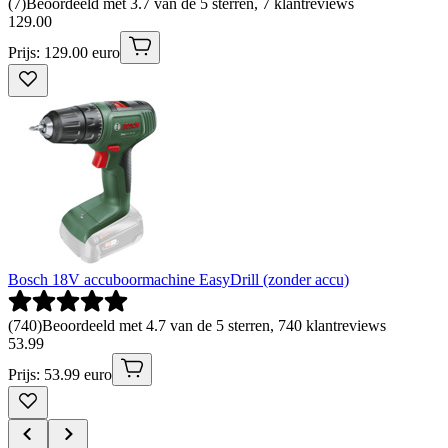
(
7
)
Beoordeeld met 3.7 van de 5 sterren, 7 klantreviews
129
.
00
Prijs: 129.00 euro
Bosch 18V accuboormachine EasyDrill (zonder accu)
(
740
)
Beoordeeld met 4.7 van de 5 sterren, 740 klantreviews
53
.
99
Prijs: 53.99 euro