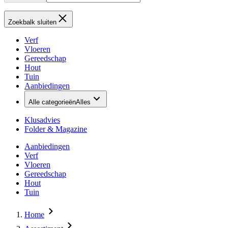
Zoekbalk sluiten
Verf
Vloeren
Gereedschap
Hout
Tuin
Aanbiedingen
Alle categorieën
Alles
Klusadvies
Folder & Magazine
Aanbiedingen
Verf
Vloeren
Gereedschap
Hout
Tuin
Home