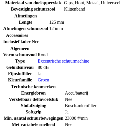
Materiaal van doeloppervlak
Gips
,
Hout
,
Metaal
,
Universeel
Bevestiging schuurzool
Klittenband
Afmetingen
Lengte
125 mm
Afmetingen schuurzool
125mm
Accessoires
Inclusief lader
Nee
Algemeen
Vorm schuurzool
Rond
Type
Excentrische schuurmachine
Geluidsniveau
80 dB
Fijnstoffilter
Ja
Kleurfamilie
Groen
Technische kenmerken
Energiebron
Accu/batterij
Verstelbaar deltavoetstuk
Nee
Stofafzuiging
Bosch-microfilter
Softgrip
Ja
Min. aantal schuurbewegingen
23000 #/min
Met variabele snelheid
Nee