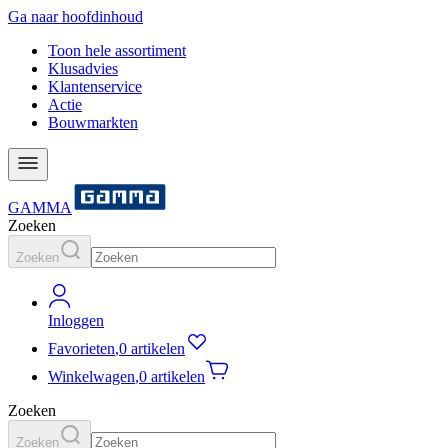
Ga naar hoofdinhoud
Toon hele assortiment
Klusadvies
Klantenservice
Actie
Bouwmarkten
GAMMA
Zoeken
Zoeken
Inloggen
Favorieten
,
0 artikelen
Winkelwagen
,
0 artikelen
Zoeken
Zoeken