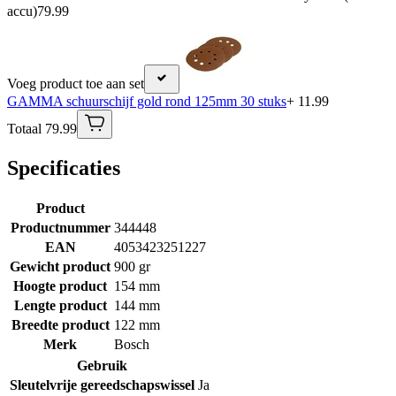
accu)
79.99
Voeg product toe aan set
GAMMA schuurschijf gold rond 125mm 30 stuks
+ 11.99
Totaal 79.99
Specificaties
Product
Productnummer
344448
EAN
4053423251227
Gewicht product
900 gr
Hoogte product
154 mm
Lengte product
144 mm
Breedte product
122 mm
Merk
Bosch
Gebruik
Sleutelvrije gereedschapswissel
Ja