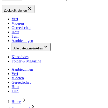
Zoekbalk sluiten
Verf
Vloeren
Gereedschap
Hout
Tuin
Aanbiedingen
Alle categorieën
Alles
Klusadvies
Folder & Magazine
Aanbiedingen
Verf
Vloeren
Gereedschap
Hout
Tuin
Home