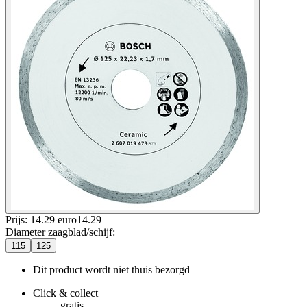
Prijs: 14.29 euro
14
.
29
Diameter zaagblad/schijf
:
115
125
Dit product wordt niet thuis bezorgd
Click & collect
gratis