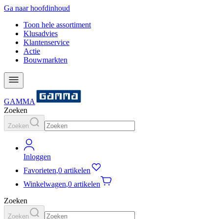
Ga naar hoofdinhoud
Toon hele assortiment
Klusadvies
Klantenservice
Actie
Bouwmarkten
GAMMA
Zoeken
Zoeken
Inloggen
Favorieten
,
0 artikelen
Winkelwagen
,
0 artikelen
Zoeken
Zoeken