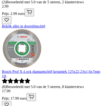
(
2
)
Beoordeeld met 5.0 van de 5 sterren, 2 klantreviews
2
.
99
Prijs: 2.99 euro
Bekijk alles in doorslijpschijf
Bosch Prof X-Lock diamantschijf keramiek 125x22,23x1,6x7mm
1st
(
8
)
Beoordeeld met 5.0 van de 5 sterren, 8 klantreviews
17
.
99
Prijs: 17.99 euro