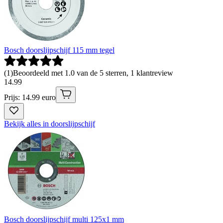
Bosch doorslijpschijf 115 mm tegel
(
1
)
Beoordeeld met 1.0 van de 5 sterren, 1 klantreview
14
.
99
Prijs: 14.99 euro
Bekijk alles in doorslijpschijf
Bosch doorslijpschijf multi 125x1 mm