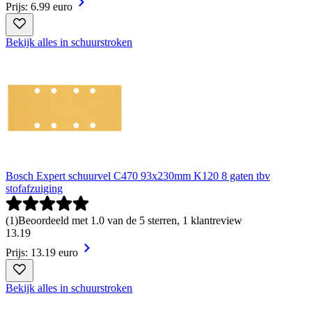
Prijs: 6.99 euro
Bekijk alles in schuurstroken
Bosch Expert schuurvel C470 93x230mm K120 8 gaten tbv
stofafzuiging
(
1
)
Beoordeeld met 1.0 van de 5 sterren, 1 klantreview
13
.
19
Prijs: 13.19 euro
Bekijk alles in schuurstroken