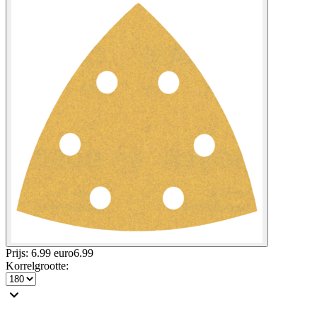
Prijs: 6.99 euro
6
.
99
Korrelgrootte
: