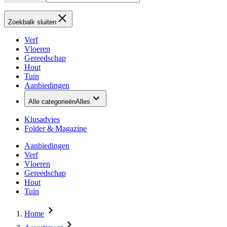
Zoekbalk sluiten
Verf
Vloeren
Gereedschap
Hout
Tuin
Aanbiedingen
Alle categorieën
Alles
Klusadvies
Folder & Magazine
Aanbiedingen
Verf
Vloeren
Gereedschap
Hout
Tuin
Home