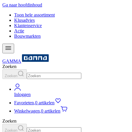
Ga naar hoofdinhoud
Toon hele assortiment
Klusadvies
Klantenservice
Actie
Bouwmarkten
GAMMA
Zoeken
Zoeken
Inloggen
Favorieten
,
0 artikelen
Winkelwagen
,
0 artikelen
Zoeken
Zoeken