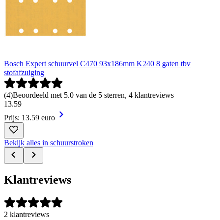
Bosch Expert schuurvel C470 93x186mm K240 8 gaten tbv
stofafzuiging
(
4
)
Beoordeeld met 5.0 van de 5 sterren, 4 klantreviews
13
.
59
Prijs: 13.59 euro
Bekijk alles in schuurstroken
Klantreviews
2 klantreviews