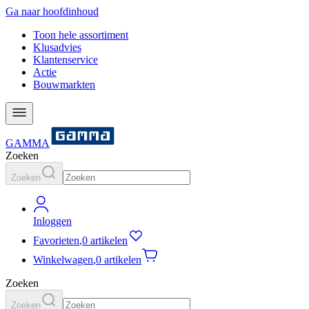
Ga naar hoofdinhoud
Toon hele assortiment
Klusadvies
Klantenservice
Actie
Bouwmarkten
GAMMA
Zoeken
Zoeken
Inloggen
Favorieten
,
0 artikelen
Winkelwagen
,
0 artikelen
Zoeken
Zoeken