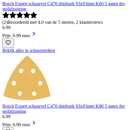
Bosch Expert schuurvel C470 driehoek 93x93mm K60 5 gaten tbv
stofafzuiging
(
2
)
Beoordeeld met 4.0 van de 5 sterren, 2 klantreviews
6
.
99
Prijs: 6.99 euro
Bekijk alles in schuurstroken
Bosch Expert schuurvel C470 driehoek 93x93mm K80 5 gaten tbv
stofafzuiging
6
.
99
Prijs: 6.99 euro