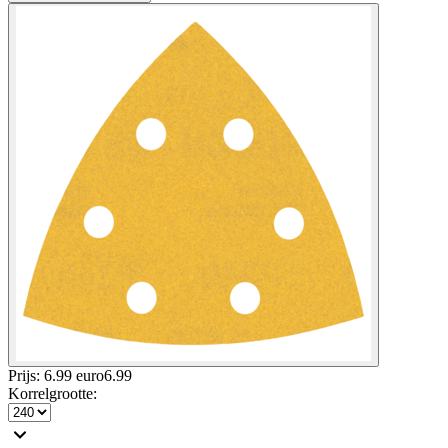
Prijs: 6.99 euro
6
.
99
Korrelgrootte
: