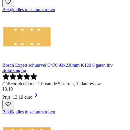
Bekijk alles in schuurstroken
Bosch Expert schuurvel C470 93x230mm K120 8 gaten tbv
stofafzuiging
(
1
)
Beoordeeld met 1.0 van de 5 sterren, 1 klantreview
13
.
19
Prijs: 13.19 euro
Bekijk alles in schuurstroken