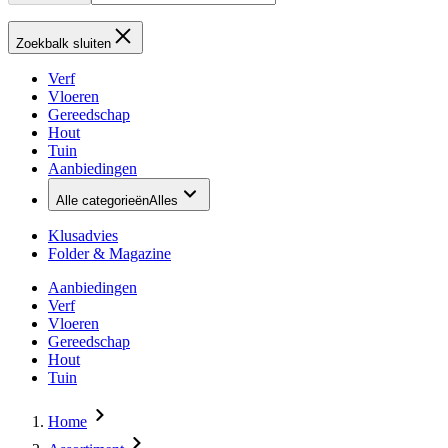
Zoekbalk sluiten
Verf
Vloeren
Gereedschap
Hout
Tuin
Aanbiedingen
Alle categorieën
Alles
Klusadvies
Folder & Magazine
Aanbiedingen
Verf
Vloeren
Gereedschap
Hout
Tuin
Home