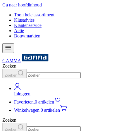
Ga naar hoofdinhoud
Toon hele assortiment
Klusadvies
Klantenservice
Actie
Bouwmarkten
GAMMA
Zoeken
Zoeken
Inloggen
Favorieten
,
0 artikelen
Winkelwagen
,
0 artikelen
Zoeken
Zoeken