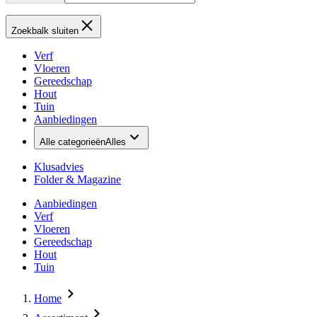
Zoekbalk sluiten
Verf
Vloeren
Gereedschap
Hout
Tuin
Aanbiedingen
Alle categorieën
Alles
Klusadvies
Folder & Magazine
Aanbiedingen
Verf
Vloeren
Gereedschap
Hout
Tuin
Home