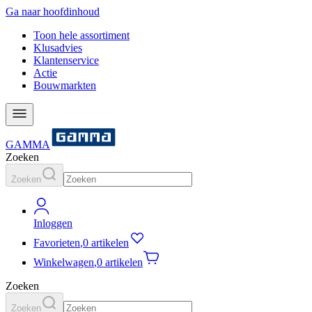
Ga naar hoofdinhoud
Toon hele assortiment
Klusadvies
Klantenservice
Actie
Bouwmarkten
GAMMA
Zoeken
Zoeken
Inloggen
Favorieten
,
0 artikelen
Winkelwagen
,
0 artikelen
Zoeken
Zoeken