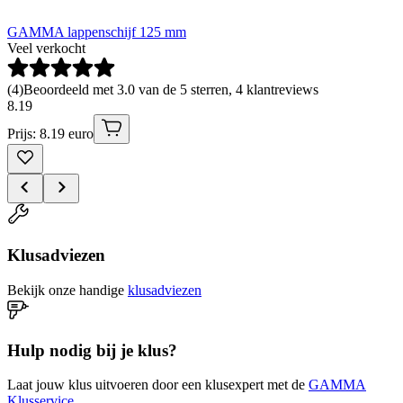
GAMMA lappenschijf 125 mm
Veel verkocht
(
4
)
Beoordeeld met 3.0 van de 5 sterren, 4 klantreviews
8
.
19
Prijs: 8.19 euro
Klusadviezen
Bekijk onze handige
klusadviezen
Hulp nodig bij je klus?
Laat jouw klus uitvoeren door een klusexpert met de
GAMMA
Klusservice