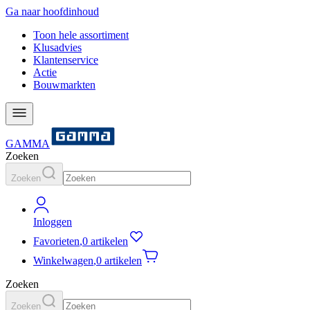
Ga naar hoofdinhoud
Toon hele assortiment
Klusadvies
Klantenservice
Actie
Bouwmarkten
GAMMA
Zoeken
Zoeken
Inloggen
Favorieten
,
0 artikelen
Winkelwagen
,
0 artikelen
Zoeken
Zoeken