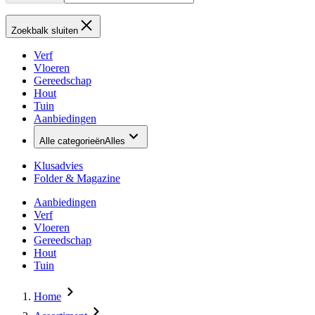
Zoekbalk sluiten
Verf
Vloeren
Gereedschap
Hout
Tuin
Aanbiedingen
Alle categorieën
Alles
Klusadvies
Folder & Magazine
Aanbiedingen
Verf
Vloeren
Gereedschap
Hout
Tuin
Home