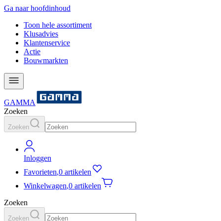
Ga naar hoofdinhoud
Toon hele assortiment
Klusadvies
Klantenservice
Actie
Bouwmarkten
GAMMA
Zoeken
Zoeken
Inloggen
Favorieten
,
0 artikelen
Winkelwagen
,
0 artikelen
Zoeken
Zoeken