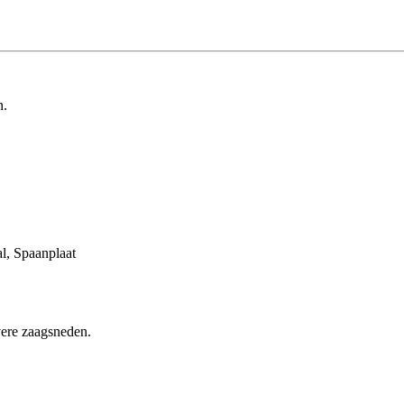
n.
l, Spaanplaat
ere zaagsneden.