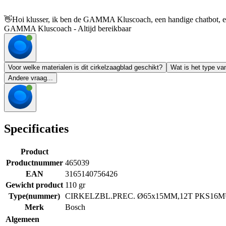
👋
Hoi klusser, ik ben de GAMMA Kluscoach, een handige chatbot, en 
GAMMA Kluscoach - Altijd bereikbaar
Voor welke materialen is dit cirkelzaagblad geschikt?
Wat is het type van
Andere vraag...
Specificaties
Product
Productnummer
465039
EAN
3165140756426
Gewicht product
110 gr
Type(nummer)
CIRKELZBL.PREC. Ø65x15MM,12T PKS16M
Merk
Bosch
Algemeen