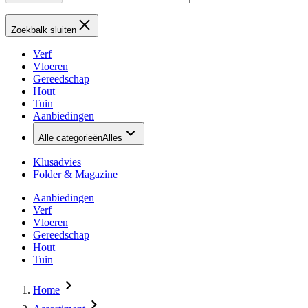
Zoekbalk sluiten
Verf
Vloeren
Gereedschap
Hout
Tuin
Aanbiedingen
Alle categorieën
Alles
Klusadvies
Folder & Magazine
Aanbiedingen
Verf
Vloeren
Gereedschap
Hout
Tuin
Home