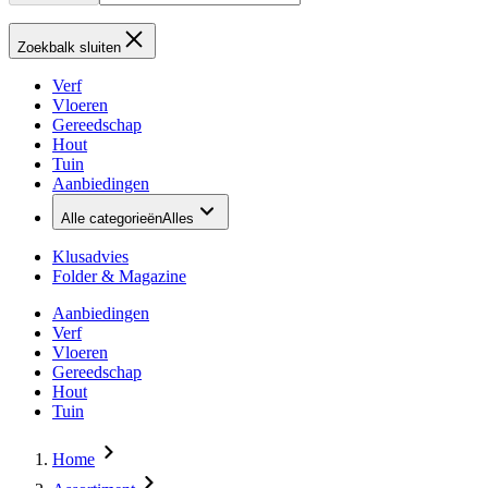
Zoekbalk sluiten
Verf
Vloeren
Gereedschap
Hout
Tuin
Aanbiedingen
Alle categorieën
Alles
Klusadvies
Folder & Magazine
Aanbiedingen
Verf
Vloeren
Gereedschap
Hout
Tuin
Home