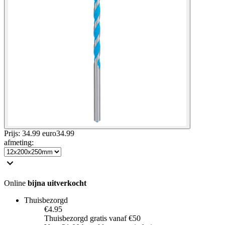
Prijs: 34.99 euro
34
.
99
afmeting
:
Online
bijna uitverkocht
Thuisbezorgd
€4.95
Thuisbezorgd gratis vanaf €50