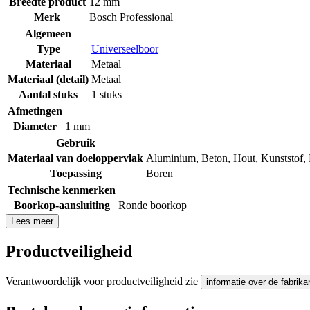
Breedte product
12 mm
Merk
Bosch Professional
Algemeen
Type
Universeelboor
Materiaal
Metaal
Materiaal (detail)
Metaal
Aantal stuks
1 stuks
Afmetingen
Diameter
1 mm
Gebruik
Materiaal van doeloppervlak
Aluminium
,
Beton
,
Hout
,
Kunststof
,
Toepassing
Boren
Technische kenmerken
Boorkop-aansluiting
Ronde boorkop
Lees meer
Productveiligheid
Verantwoordelijk voor productveiligheid zie
informatie over de fabrika