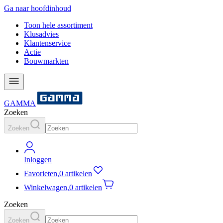
Ga naar hoofdinhoud
Toon hele assortiment
Klusadvies
Klantenservice
Actie
Bouwmarkten
GAMMA
Zoeken
Zoeken
Inloggen
Favorieten
,
0 artikelen
Winkelwagen
,
0 artikelen
Zoeken
Zoeken