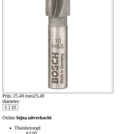
Prijs: 25.49 euro
25
.
49
diameter
:
1
12
Online
bijna uitverkocht
Thuisbezorgd
€4.95