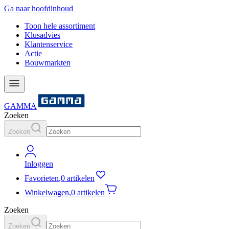
Ga naar hoofdinhoud
Toon hele assortiment
Klusadvies
Klantenservice
Actie
Bouwmarkten
GAMMA
Zoeken
Zoeken
Inloggen
Favorieten
,
0 artikelen
Winkelwagen
,
0 artikelen
Zoeken
Zoeken