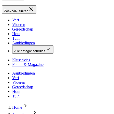
Zoekbalk sluiten
Verf
Vloeren
Gereedschap
Hout
Tuin
Aanbiedingen
Alle categorieën
Alles
Klusadvies
Folder & Magazine
Aanbiedingen
Verf
Vloeren
Gereedschap
Hout
Tuin
Home