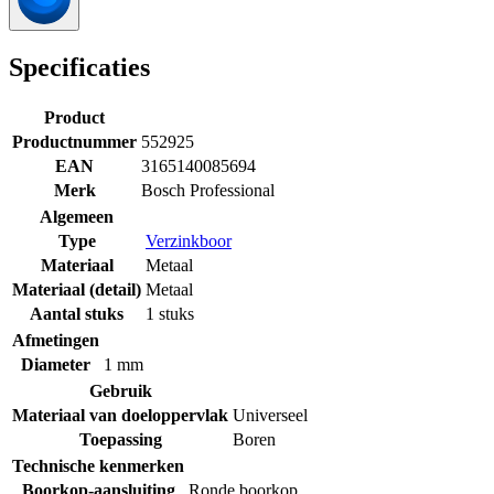
Specificaties
Product
Productnummer
552925
EAN
3165140085694
Merk
Bosch Professional
Algemeen
Type
Verzinkboor
Materiaal
Metaal
Materiaal (detail)
Metaal
Aantal stuks
1 stuks
Afmetingen
Diameter
1 mm
Gebruik
Materiaal van doeloppervlak
Universeel
Toepassing
Boren
Technische kenmerken
Boorkop-aansluiting
Ronde boorkop