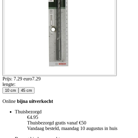
Prijs: 7.29 euro
7
.
29
lengte
:
10 cm
45 cm
Online
bijna uitverkocht
Thuisbezorgd
€4.95
Thuisbezorgd gratis vanaf €50
Vandaag besteld, maandag 10 augustus in huis