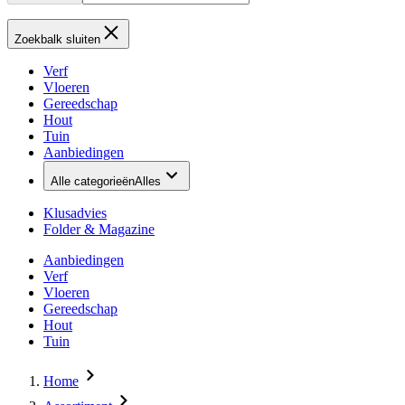
Zoekbalk sluiten
Verf
Vloeren
Gereedschap
Hout
Tuin
Aanbiedingen
Alle categorieën
Alles
Klusadvies
Folder & Magazine
Aanbiedingen
Verf
Vloeren
Gereedschap
Hout
Tuin
Home