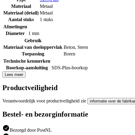
Materiaal
Metaal
Materiaal (detail)
Metaal
Aantal stuks
1 stuks
Afmetingen
Diameter
1 mm
Gebruik
Materiaal van doeloppervlak
Beton
,
Steen
Toepassing
Boren
Technische kenmerken
Boorkop-aansluiting
SDS-Plus-boorkop
Lees meer
Productveiligheid
Verantwoordelijk voor productveiligheid zie
informatie over de fabrika
Bestel- en bezorginformatie
Bezorgd door PostNL