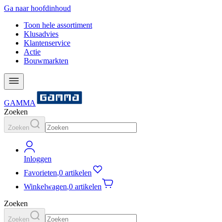
Ga naar hoofdinhoud
Toon hele assortiment
Klusadvies
Klantenservice
Actie
Bouwmarkten
GAMMA
Zoeken
Zoeken
Inloggen
Favorieten
,
0 artikelen
Winkelwagen
,
0 artikelen
Zoeken
Zoeken