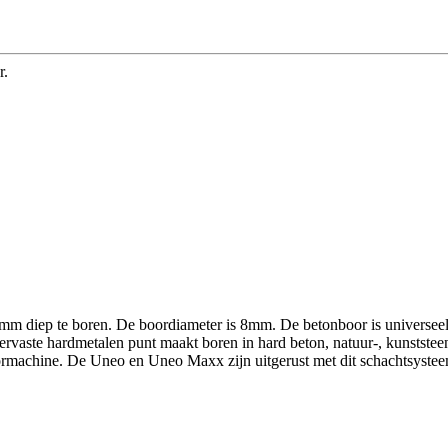
r.
diep te boren. De boordiameter is 8mm. De betonboor is universeel e
ervaste hardmetalen punt maakt boren in hard beton, natuur-, kunstste
boormachine. De Uneo en Uneo Maxx zijn uitgerust met dit schachtsyst