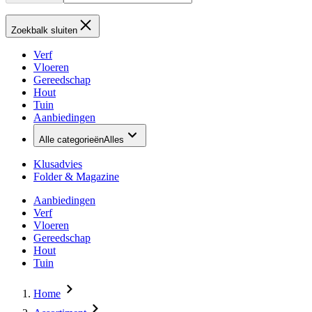
Zoekbalk sluiten
Verf
Vloeren
Gereedschap
Hout
Tuin
Aanbiedingen
Alle categorieën
Alles
Klusadvies
Folder & Magazine
Aanbiedingen
Verf
Vloeren
Gereedschap
Hout
Tuin
Home