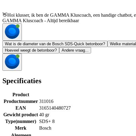
👋
Hoi klusser, ik ben de GAMMA Kluscoach, een handige chatbot, en 
GAMMA Kluscoach - Altijd bereikbaar
Wat is de diameter van de Bosch SDS-Quick betonboor?
Welke materia
Hoeveel weegt de betonboor?
Andere vraag...
Specificaties
Product
Productnummer
311016
EAN
3165140480727
Gewicht product
40 gr
Type(nummer)
SDS+ 8
Merk
Bosch
Algemeen