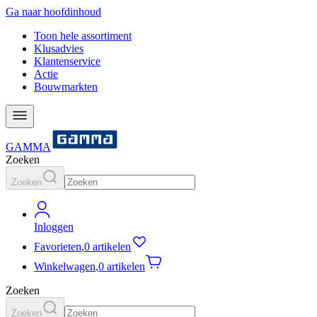
Ga naar hoofdinhoud
Toon hele assortiment
Klusadvies
Klantenservice
Actie
Bouwmarkten
GAMMA
Zoeken
Zoeken
Inloggen
Favorieten
,
0 artikelen
Winkelwagen
,
0 artikelen
Zoeken
Zoeken