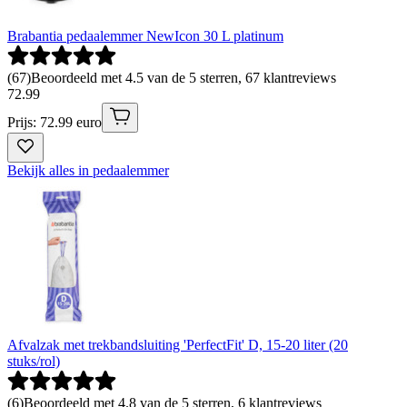
Brabantia pedaalemmer NewIcon 30 L platinum
(
67
)
Beoordeeld met 4.5 van de 5 sterren, 67 klantreviews
72
.
99
Prijs: 72.99 euro
Bekijk alles in pedaalemmer
Afvalzak met trekbandsluiting 'PerfectFit' D, 15-20 liter (20
stuks/rol)
(
6
)
Beoordeeld met 4.8 van de 5 sterren, 6 klantreviews