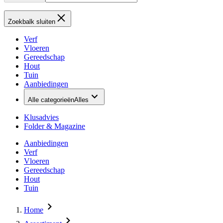
Zoekbalk sluiten
Verf
Vloeren
Gereedschap
Hout
Tuin
Aanbiedingen
Alle categorieën
Alles
Klusadvies
Folder & Magazine
Aanbiedingen
Verf
Vloeren
Gereedschap
Hout
Tuin
Home