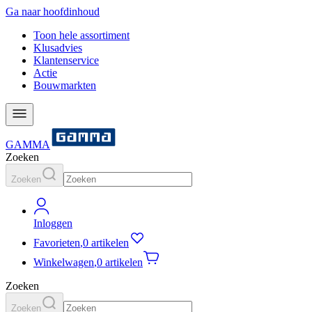
Ga naar hoofdinhoud
Toon hele assortiment
Klusadvies
Klantenservice
Actie
Bouwmarkten
GAMMA
Zoeken
Zoeken
Inloggen
Favorieten
,
0 artikelen
Winkelwagen
,
0 artikelen
Zoeken
Zoeken