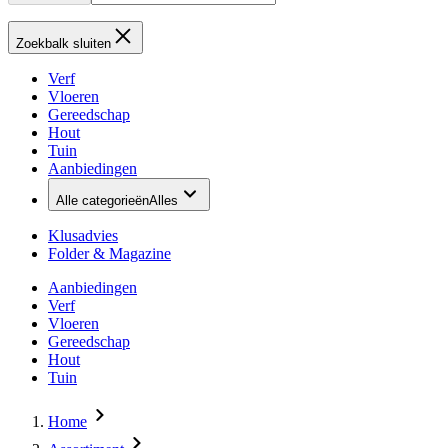
Zoekbalk sluiten
Verf
Vloeren
Gereedschap
Hout
Tuin
Aanbiedingen
Alle categorieën
Alles
Klusadvies
Folder & Magazine
Aanbiedingen
Verf
Vloeren
Gereedschap
Hout
Tuin
Home