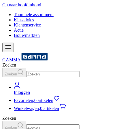
Ga naar hoofdinhoud
Toon hele assortiment
Klusadvies
Klantenservice
Actie
Bouwmarkten
GAMMA
Zoeken
Zoeken
Inloggen
Favorieten
,
0 artikelen
Winkelwagen
,
0 artikelen
Zoeken
Zoeken