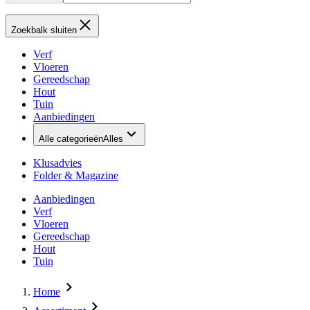
Zoekbalk sluiten
Verf
Vloeren
Gereedschap
Hout
Tuin
Aanbiedingen
Alle categorieën
Alles
Klusadvies
Folder & Magazine
Aanbiedingen
Verf
Vloeren
Gereedschap
Hout
Tuin
Home