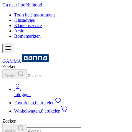
Ga naar hoofdinhoud
Toon hele assortiment
Klusadvies
Klantenservice
Actie
Bouwmarkten
GAMMA
Zoeken
Zoeken
Inloggen
Favorieten
,
0 artikelen
Winkelwagen
,
0 artikelen
Zoeken
Zoeken