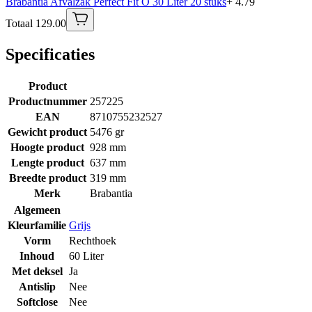
Brabantia Afvalzak Perfect Fit O 30 Liter 20 stuks
+ 4.79
Totaal 129.00
Specificaties
Product
Productnummer
257225
EAN
8710755232527
Gewicht product
5476 gr
Hoogte product
928 mm
Lengte product
637 mm
Breedte product
319 mm
Merk
Brabantia
Algemeen
Kleurfamilie
Grijs
Vorm
Rechthoek
Inhoud
60 Liter
Met deksel
Ja
Antislip
Nee
Softclose
Nee