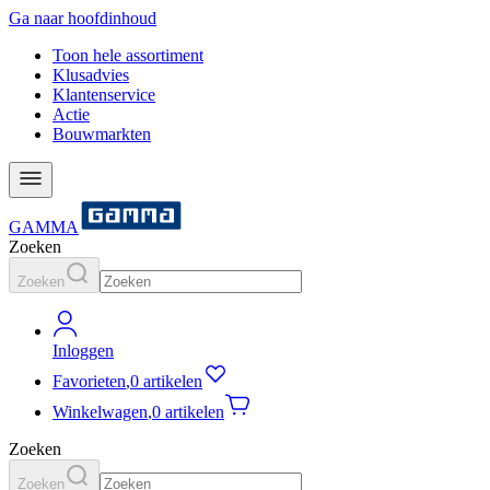
Ga naar hoofdinhoud
Toon hele assortiment
Klusadvies
Klantenservice
Actie
Bouwmarkten
GAMMA
Zoeken
Zoeken
Inloggen
Favorieten
,
0 artikelen
Winkelwagen
,
0 artikelen
Zoeken
Zoeken