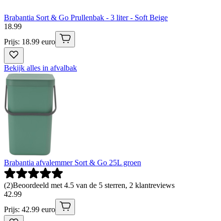
Brabantia Sort & Go Prullenbak - 3 liter - Soft Beige
18
.
99
Prijs: 18.99 euro
Bekijk alles in afvalbak
Brabantia afvalemmer Sort & Go 25L groen
(
2
)
Beoordeeld met 4.5 van de 5 sterren, 2 klantreviews
42
.
99
Prijs: 42.99 euro