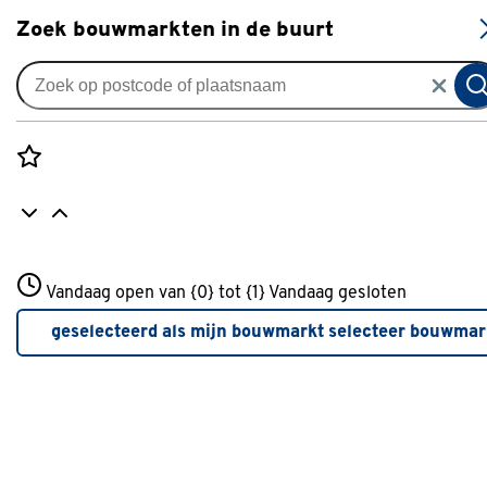
S
Zoek bouwmarkten in de buurt
Raamhorren
Bruynzeel rolhor raam S700 op
maat - voor dakraam
Rozenstraat 3
Vandaag open van {0} tot {1}
Vandaag gesloten
0
klantreview
review
3772JH Amersfoort
+31 01234567
geselecteerd als mijn bouwmarkt
selecteer bouwmar
Meer over deze bouwmarkt