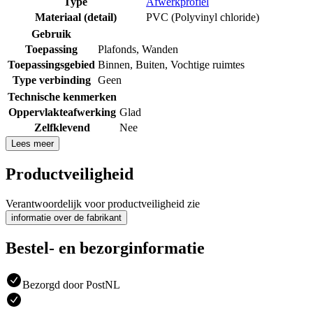
Type
Afwerkprofiel
Materiaal (detail)
PVC (Polyvinyl chloride)
Gebruik
Toepassing
Plafonds
,
Wanden
Toepassingsgebied
Binnen
,
Buiten
,
Vochtige ruimtes
Type verbinding
Geen
Technische kenmerken
Oppervlakteafwerking
Glad
Zelfklevend
Nee
Lees meer
Productveiligheid
Verantwoordelijk voor productveiligheid zie
informatie over de fabrikant
Bestel- en bezorginformatie
Bezorgd door PostNL