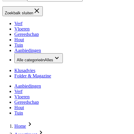
Zoekbalk sluiten
Verf
Vloeren
Gereedschap
Hout
Tuin
Aanbiedingen
Alle categorieën
Alles
Klusadvies
Folder & Magazine
Aanbiedingen
Verf
Vloeren
Gereedschap
Hout
Tuin
Home