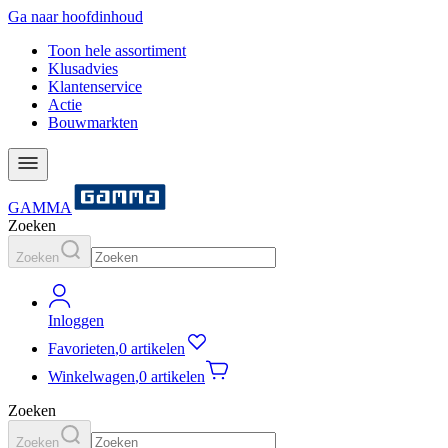
Ga naar hoofdinhoud
Toon hele assortiment
Klusadvies
Klantenservice
Actie
Bouwmarkten
GAMMA
Zoeken
Zoeken
Inloggen
Favorieten
,
0 artikelen
Winkelwagen
,
0 artikelen
Zoeken
Zoeken