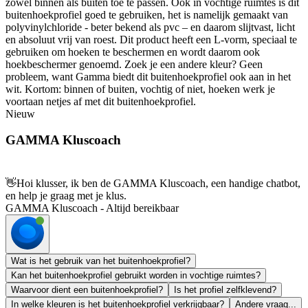
zowel binnen als buiten toe te passen. Ook in vochtige ruimtes is dit
buitenhoekprofiel goed te gebruiken, het is namelijk gemaakt van
polyvinylchloride - beter bekend als pvc – en daarom slijtvast, licht
en absoluut vrij van roest. Dit product heeft een L-vorm, speciaal te
gebruiken om hoeken te beschermen en wordt daarom ook
hoekbeschermer genoemd. Zoek je een andere kleur? Geen
probleem, want Gamma biedt dit buitenhoekprofiel ook aan in het
wit. Kortom: binnen of buiten, vochtig of niet, hoeken werk je
voortaan netjes af met dit buitenhoekprofiel.
Nieuw
GAMMA Kluscoach
👋
Hoi klusser, ik ben de GAMMA Kluscoach, een handige chatbot,
en help je graag met je klus.
GAMMA Kluscoach - Altijd bereikbaar
Wat is het gebruik van het buitenhoekprofiel?
Kan het buitenhoekprofiel gebruikt worden in vochtige ruimtes?
Waarvoor dient een buitenhoekprofiel?
Is het profiel zelfklevend?
In welke kleuren is het buitenhoekprofiel verkrijgbaar?
Andere vraag...