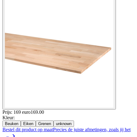
Prijs: 169 euro
169
.
00
Kleur
:
Beuken
Eiken
Grenen
unknown
Bestel dit product op maat
Precies de juiste afmetingen, zoals jij het