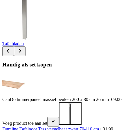
Tafelbladen
Handig als set kopen
CanDo timmerpaneel massief beuken 200 x 80 cm 26 mm
169.00
Voeg product toe aan set
Duraline Tafelpoot Tess verstelbaar zwart 70-110 cm
+ 31.99