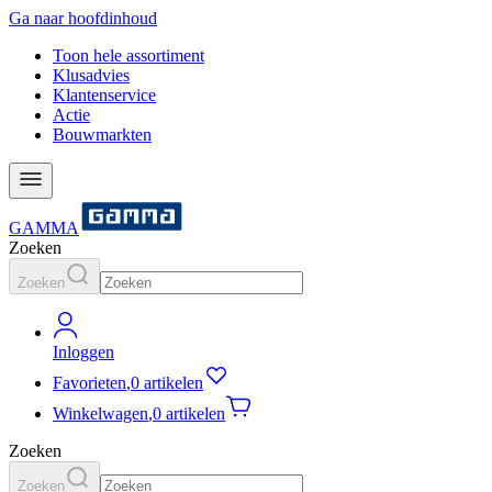
Ga naar hoofdinhoud
Toon hele assortiment
Klusadvies
Klantenservice
Actie
Bouwmarkten
GAMMA
Zoeken
Zoeken
Inloggen
Favorieten
,
0 artikelen
Winkelwagen
,
0 artikelen
Zoeken
Zoeken