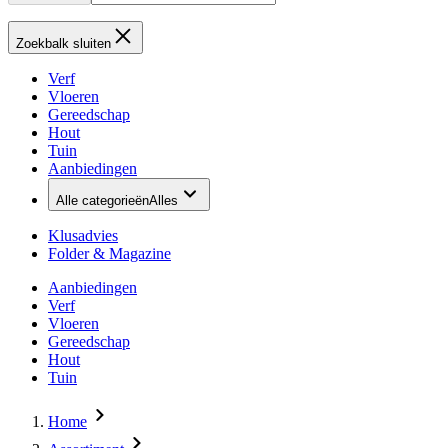
Zoekbalk sluiten
Verf
Vloeren
Gereedschap
Hout
Tuin
Aanbiedingen
Alle categorieën
Alles
Klusadvies
Folder & Magazine
Aanbiedingen
Verf
Vloeren
Gereedschap
Hout
Tuin
Home