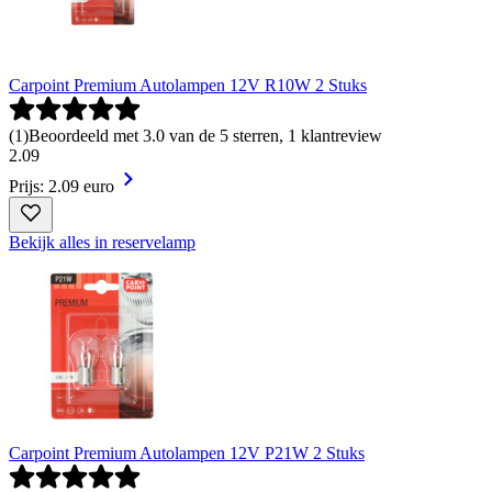
Carpoint Premium Autolampen 12V R10W 2 Stuks
(
1
)
Beoordeeld met 3.0 van de 5 sterren, 1 klantreview
2
.
09
Prijs: 2.09 euro
Bekijk alles in reservelamp
Carpoint Premium Autolampen 12V P21W 2 Stuks