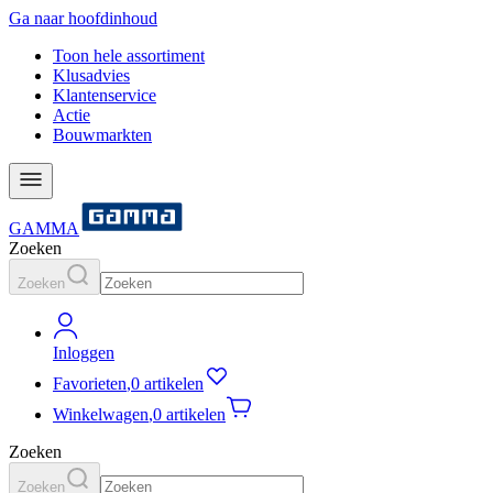
Ga naar hoofdinhoud
Toon hele assortiment
Klusadvies
Klantenservice
Actie
Bouwmarkten
GAMMA
Zoeken
Zoeken
Inloggen
Favorieten
,
0 artikelen
Winkelwagen
,
0 artikelen
Zoeken
Zoeken