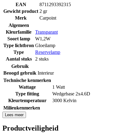
EAN
8711293392315
Gewicht product
2 gr
Merk
Carpoint
Algemeen
Kleurfamilie
Transparant
Soort lamp
W1,2W
Type lichtbron
Gloeilamp
Type
Reservelamp
Aantal stuks
2 stuks
Gebruik
Beoogd gebruik
Interieur
Technische kenmerken
Wattage
1 Watt
Type fitting
Wedgebase 2x4.6D
Kleurtemperatuur
3000 Kelvin
Milieukenmerken
Lees meer
Productveiligheid