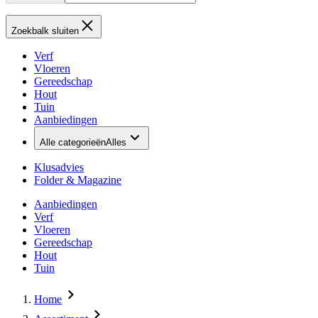
Zoekbalk sluiten
Verf
Vloeren
Gereedschap
Hout
Tuin
Aanbiedingen
Alle categorieën
Alles
Klusadvies
Folder & Magazine
Aanbiedingen
Verf
Vloeren
Gereedschap
Hout
Tuin
Home