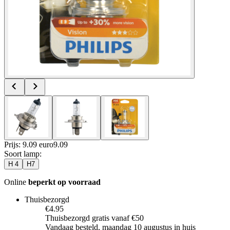
Prijs: 9.09 euro
9
.
09
Soort lamp
:
H 4
H7
Online
beperkt op voorraad
Thuisbezorgd
€4.95
Thuisbezorgd gratis vanaf €50
Vandaag besteld, maandag 10 augustus in huis