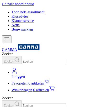
Ga naar hoofdinhoud
Toon hele assortiment
Klusadvies
Klantenservice
Actie
Bouwmarkten
GAMMA
Zoeken
Zoeken
Inloggen
Favorieten
,
0 artikelen
Winkelwagen
,
0 artikelen
Zoeken
Zoeken