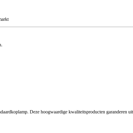
markt
n.
ardkoplamp. Deze hoogwaardige kwaliteitsproducten garanderen uitstek