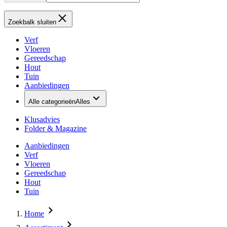
Zoekbalk sluiten
Verf
Vloeren
Gereedschap
Hout
Tuin
Aanbiedingen
Alle categorieën
Alles
Klusadvies
Folder & Magazine
Aanbiedingen
Verf
Vloeren
Gereedschap
Hout
Tuin
Home