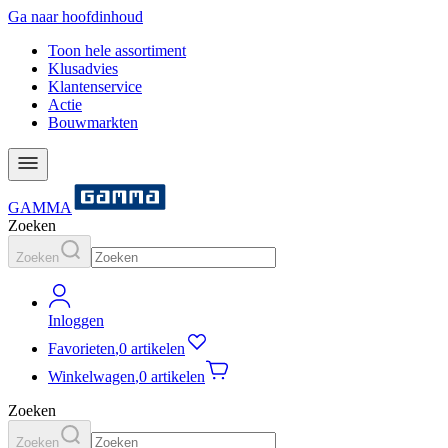
Ga naar hoofdinhoud
Toon hele assortiment
Klusadvies
Klantenservice
Actie
Bouwmarkten
GAMMA
Zoeken
Zoeken
Inloggen
Favorieten
,
0 artikelen
Winkelwagen
,
0 artikelen
Zoeken
Zoeken