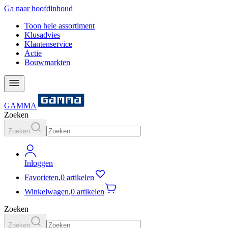
Ga naar hoofdinhoud
Toon hele assortiment
Klusadvies
Klantenservice
Actie
Bouwmarkten
GAMMA
Zoeken
Zoeken
Inloggen
Favorieten
,
0 artikelen
Winkelwagen
,
0 artikelen
Zoeken
Zoeken