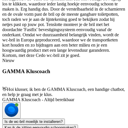
los te klikken, waardoor ieder lastig hoekje eenvoudig schoon te
maken is. Erg handig dus. Door de verstelbaarheid in de scharnieren
en de ovale vorm past de bril op de meeste gangbare toiletpotten,
toch raden we je aan de lijntekening goed te bekijken zodat hij
netjes past op jouw pot. Tenslotte monteer je de bril met het
doordachte 'Fastfix' bevestigingssysteem eenvoudig vanaf de
onderkant. Omdat we duurzaamheid belangrijk vinden, wordt de
wc-bril in Europa geproduceerd, waardoor we de transportketen
kort houden en zo bijdragen aan een beter milieu en je een
hoogwaardig product met een lange levensduur garanderen.
Kortom, met deze Cedo wc-bril zit je goed.
Nieuw
GAMMA Kluscoach
👋
Hoi klusser, ik ben de GAMMA Kluscoach, een handige chatbot,
en help je graag met je klus.
GAMMA Kluscoach - Altijd bereikbaar
Is de wc-bril moeilijk te installeren?
Kan ik de zitting eenvoudig schoonmaken?