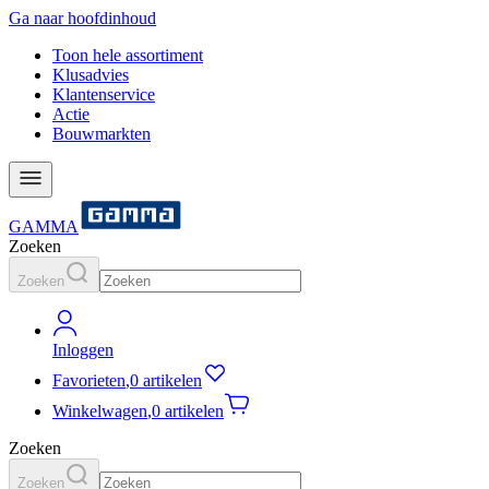
Ga naar hoofdinhoud
Toon hele assortiment
Klusadvies
Klantenservice
Actie
Bouwmarkten
GAMMA
Zoeken
Zoeken
Inloggen
Favorieten
,
0 artikelen
Winkelwagen
,
0 artikelen
Zoeken
Zoeken