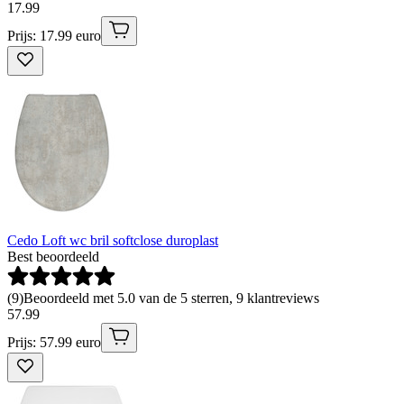
17
.
99
Prijs: 17.99 euro
Cedo Loft wc bril softclose duroplast
Best beoordeeld
(
9
)
Beoordeeld met 5.0 van de 5 sterren, 9 klantreviews
57
.
99
Prijs: 57.99 euro