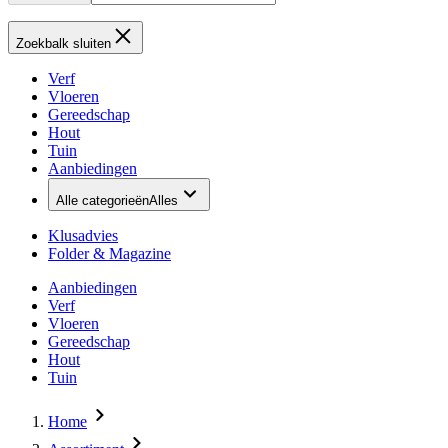
Zoekbalk sluiten
Verf
Vloeren
Gereedschap
Hout
Tuin
Aanbiedingen
Alle categorieën
Alles
Klusadvies
Folder & Magazine
Aanbiedingen
Verf
Vloeren
Gereedschap
Hout
Tuin
Home