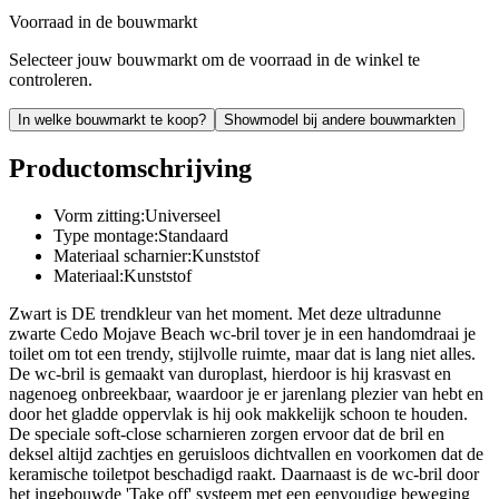
Voorraad in de bouwmarkt
Selecteer jouw bouwmarkt om de voorraad in de winkel te
controleren.
In welke bouwmarkt te koop?
Showmodel bij andere bouwmarkten
Productomschrijving
Vorm zitting:Universeel
Type montage:Standaard
Materiaal scharnier:Kunststof
Materiaal:Kunststof
Zwart is DE trendkleur van het moment. Met deze ultradunne
zwarte Cedo Mojave Beach wc-bril tover je in een handomdraai je
toilet om tot een trendy, stijlvolle ruimte, maar dat is lang niet alles.
De wc-bril is gemaakt van duroplast, hierdoor is hij krasvast en
nagenoeg onbreekbaar, waardoor je er jarenlang plezier van hebt en
door het gladde oppervlak is hij ook makkelijk schoon te houden.
De speciale soft-close scharnieren zorgen ervoor dat de bril en
deksel altijd zachtjes en geruisloos dichtvallen en voorkomen dat de
keramische toiletpot beschadigd raakt. Daarnaast is de wc-bril door
het ingebouwde 'Take off' systeem met een eenvoudige beweging