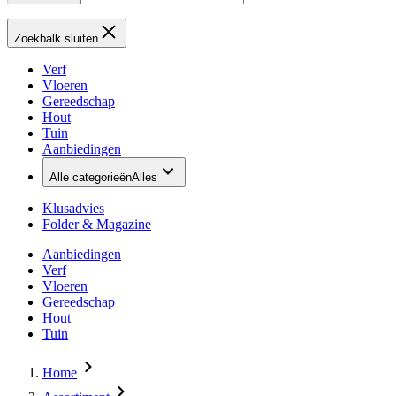
Zoekbalk sluiten
Verf
Vloeren
Gereedschap
Hout
Tuin
Aanbiedingen
Alle categorieën
Alles
Klusadvies
Folder & Magazine
Aanbiedingen
Verf
Vloeren
Gereedschap
Hout
Tuin
Home