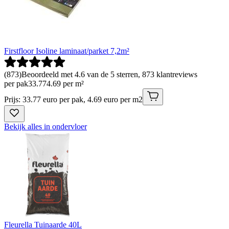
Firstfloor Isoline laminaat/parket 7,2m²
(
873
)
Beoordeeld met 4.6 van de 5 sterren, 873 klantreviews
per pak
33
.
77
4.69 per m²
Prijs: 33.77 euro per pak, 4.69 euro per m2
Bekijk alles in ondervloer
Fleurella Tuinaarde 40L