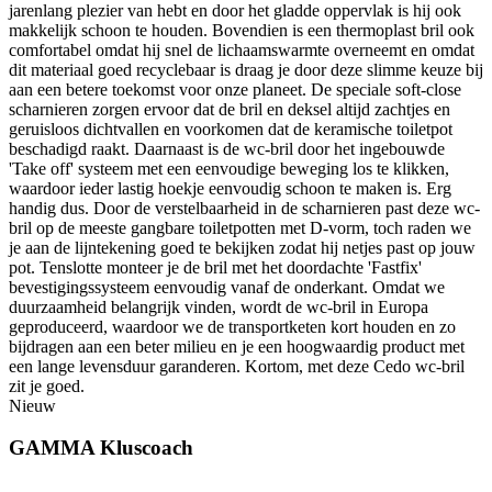
jarenlang plezier van hebt en door het gladde oppervlak is hij ook
makkelijk schoon te houden. Bovendien is een thermoplast bril ook
comfortabel omdat hij snel de lichaamswarmte overneemt en omdat
dit materiaal goed recyclebaar is draag je door deze slimme keuze bij
aan een betere toekomst voor onze planeet. De speciale soft-close
scharnieren zorgen ervoor dat de bril en deksel altijd zachtjes en
geruisloos dichtvallen en voorkomen dat de keramische toiletpot
beschadigd raakt. Daarnaast is de wc-bril door het ingebouwde
'Take off' systeem met een eenvoudige beweging los te klikken,
waardoor ieder lastig hoekje eenvoudig schoon te maken is. Erg
handig dus. Door de verstelbaarheid in de scharnieren past deze wc-
bril op de meeste gangbare toiletpotten met D-vorm, toch raden we
je aan de lijntekening goed te bekijken zodat hij netjes past op jouw
pot. Tenslotte monteer je de bril met het doordachte 'Fastfix'
bevestigingssysteem eenvoudig vanaf de onderkant. Omdat we
duurzaamheid belangrijk vinden, wordt de wc-bril in Europa
geproduceerd, waardoor we de transportketen kort houden en zo
bijdragen aan een beter milieu en je een hoogwaardig product met
een lange levensduur garanderen. Kortom, met deze Cedo wc-bril
zit je goed.
Nieuw
GAMMA Kluscoach