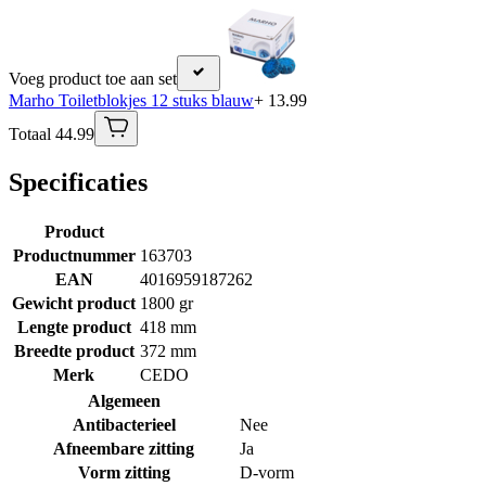
Voeg product toe aan set
Marho Toiletblokjes 12 stuks blauw
+ 13.99
Totaal 44.99
Specificaties
Product
Productnummer
163703
EAN
4016959187262
Gewicht product
1800 gr
Lengte product
418 mm
Breedte product
372 mm
Merk
CEDO
Algemeen
Antibacterieel
Nee
Afneembare zitting
Ja
Vorm zitting
D-vorm