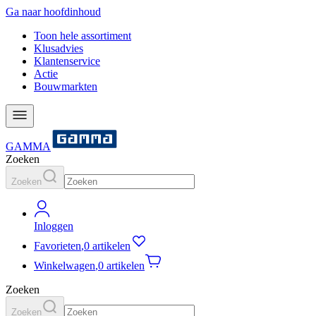
Ga naar hoofdinhoud
Toon hele assortiment
Klusadvies
Klantenservice
Actie
Bouwmarkten
GAMMA
Zoeken
Zoeken
Inloggen
Favorieten
,
0 artikelen
Winkelwagen
,
0 artikelen
Zoeken
Zoeken