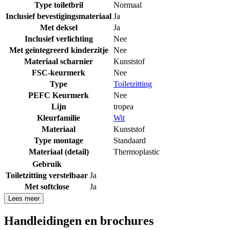
Type toiletbril
Normaal
Inclusief bevestigingsmateriaal
Ja
Met deksel
Ja
Inclusief verlichting
Nee
Met geïntegreerd kinderzitje
Nee
Materiaal scharnier
Kunststof
FSC-keurmerk
Nee
Type
Toiletzitting
PEFC Keurmerk
Nee
Lijn
tropea
Kleurfamilie
Wit
Materiaal
Kunststof
Type montage
Standaard
Materiaal (detail)
Thermoplastic
Gebruik
Toiletzitting verstelbaar
Ja
Met softclose
Ja
Lees meer
Handleidingen en brochures