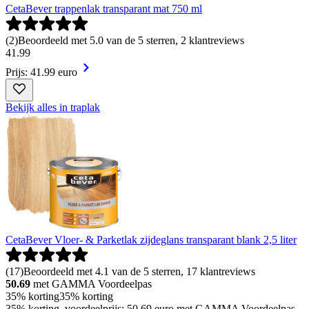
CetaBever trappenlak transparant mat 750 ml
(
2
)
Beoordeeld met 5.0 van de 5 sterren, 2 klantreviews
41
.
99
Prijs: 41.99 euro
Bekijk alles in traplak
CetaBever Vloer- & Parketlak zijdeglans transparant blank 2,5 liter
(
17
)
Beoordeeld met 4.1 van de 5 sterren, 17 klantreviews
50.69
met GAMMA Voordeelpas
35% korting
35% korting
35% korting, voordeelprijs: 50.69 euro met GAMMA Voordeelpas