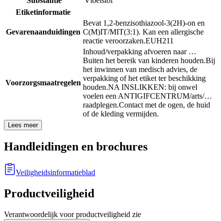
Substantie
Vloeistof
Etiketinformatie
Bevat 1,2-benzisothiazool-3(2H)-on en
Gevarenaanduidingen
C(M)IT/MIT(3:1). Kan een allergische
reactie veroorzaken.
EUH211
Inhoud/verpakking afvoeren naar …
Buiten het bereik van kinderen houden.
Bij
het inwinnen van medisch advies, de
verpakking of het etiket ter beschikking
Voorzorgsmaatregelen
houden.
NA INSLIKKEN: bij onwel
voelen een ANTIGIFCENTRUM/arts/…
raadplegen.
Contact met de ogen, de huid
of de kleding vermijden.
Lees meer
Handleidingen en brochures
Veiligheidsinformatieblad
Productveiligheid
Verantwoordelijk voor productveiligheid zie