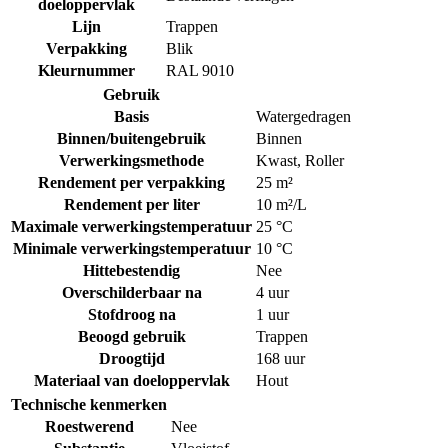
doeloppervlak
Lijn
Trappen
Verpakking
Blik
Kleurnummer
RAL 9010
Gebruik
Basis
Watergedragen
Binnen/buitengebruik
Binnen
Verwerkingsmethode
Kwast
,
Roller
Rendement per verpakking
25 m²
Rendement per liter
10 m²/L
Maximale verwerkingstemperatuur
25 °C
Minimale verwerkingstemperatuur
10 °C
Hittebestendig
Nee
Overschilderbaar na
4 uur
Stofdroog na
1 uur
Beoogd gebruik
Trappen
Droogtijd
168 uur
Materiaal van doeloppervlak
Hout
Technische kenmerken
Roestwerend
Nee