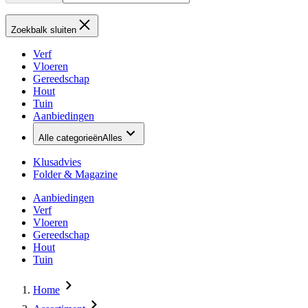
Zoekbalk sluiten
Verf
Vloeren
Gereedschap
Hout
Tuin
Aanbiedingen
Alle categorieën
Alles
Klusadvies
Folder & Magazine
Aanbiedingen
Verf
Vloeren
Gereedschap
Hout
Tuin
Home