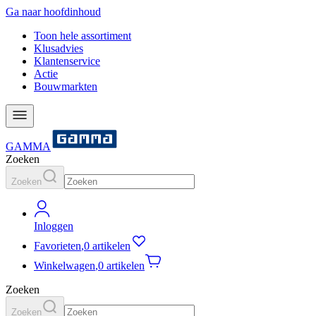
Ga naar hoofdinhoud
Toon hele assortiment
Klusadvies
Klantenservice
Actie
Bouwmarkten
GAMMA
Zoeken
Zoeken
Inloggen
Favorieten
,
0 artikelen
Winkelwagen
,
0 artikelen
Zoeken
Zoeken