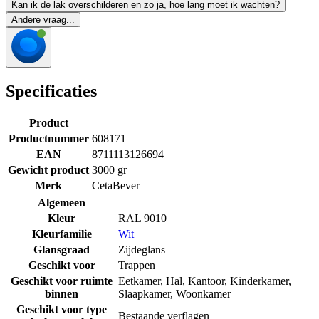
Kan ik de lak overschilderen en zo ja, hoe lang moet ik wachten?
Andere vraag...
Specificaties
Product
Productnummer
608171
EAN
8711113126694
Gewicht product
3000 gr
Merk
CetaBever
Algemeen
Kleur
RAL 9010
Kleurfamilie
Wit
Glansgraad
Zijdeglans
Geschikt voor
Trappen
Geschikt voor ruimte
Eetkamer
,
Hal
,
Kantoor
,
Kinderkamer
,
binnen
Slaapkamer
,
Woonkamer
Geschikt voor type
Bestaande verflagen