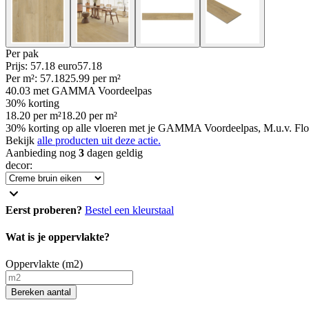
Per
pak
Prijs: 57.18 euro
57
.
18
Per
m²
:
57.18
25.99
per
m²
40.03
met GAMMA Voordeelpas
30% korting
18.20
per
m²
18.20
per
m²
30% korting op alle vloeren met je GAMMA Voordeelpas, M.u.v. Flo
Bekijk
alle producten uit deze actie.
Aanbieding nog
3
dagen geldig
decor
:
Eerst proberen?
Bestel een kleurstaal
Wat is je oppervlakte?
Oppervlakte (m2)
Bereken aantal