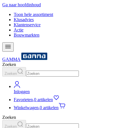
Ga naar hoofdinhoud
Toon hele assortiment
Klusadvies
Klantenservice
Actie
Bouwmarkten
GAMMA
Zoeken
Zoeken
Inloggen
Favorieten
,
0 artikelen
Winkelwagen
,
0 artikelen
Zoeken
Zoeken